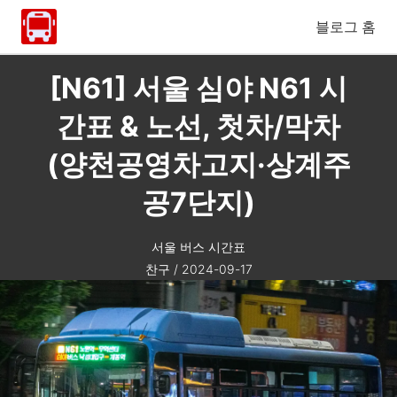
블로그 홈
[N61] 서울 심야 N61 시
간표 & 노선, 첫차/막차
(양천공영차고지·상계주
공7단지)
서울 버스 시간표
찬구
/
2024-09-17