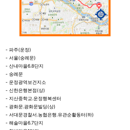
파주(운정)
서울(숭례문)
산내마을6.8단지
숭례문
운정광역보건지소
신한은행본점(상)
지산중학교.운정행복센터
광화문.광화문빌딩(상)
서대문경찰서.농협은행.유관순활동터(하)
해솔마을6.7단지