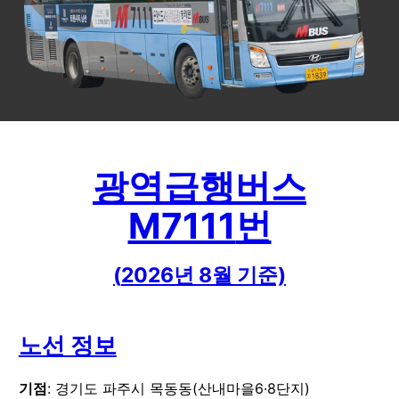
광역급행버스
M7111
번
(
2026
년
8
월 기준)
노선 정보
기점
: 경기도 파주시 목동동(산내마을6·8단지)