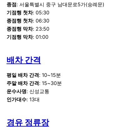
종점
: 서울특별시 중구 남대문로5가(숭례문)
기점행 첫차
: 05:30
종점행 첫차
: 06:30
종점행 막차
: 23:50
기점행 막차
: 01:00
배차 간격
평일 배차 간격
: 10~15분
주말 배차 간격
: 15~30분
운수사명
: 신성교통
인가대수
: 13대
경유 정류장