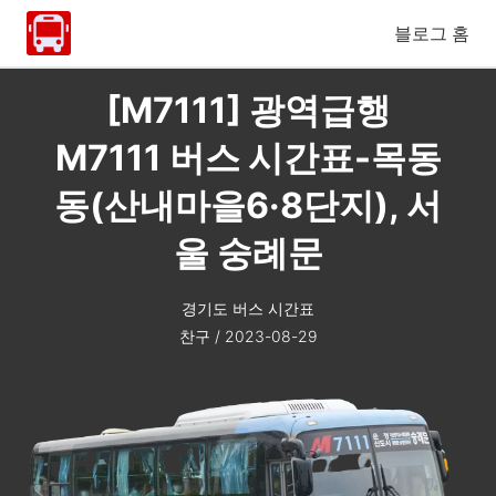
블로그 홈
[M7111] 광역급행
M7111 버스 시간표-목동
동(산내마을6·8단지), 서
울 숭례문
경기도 버스 시간표
찬구
/
2023-08-29