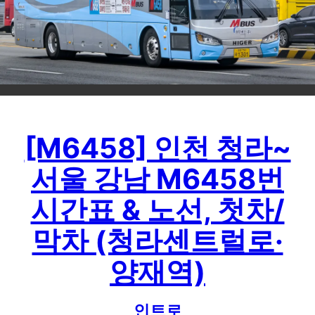
[M6458] 인천 청라~
서울 강남 M6458번
시간표 & 노선, 첫차/
막차 (청라센트럴로·
양재역)
인트로