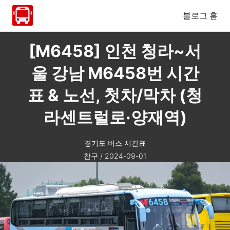
블로그 홈
[M6458] 인천 청라~서
울 강남 M6458번 시간
표 & 노선, 첫차/막차 (청
라센트럴로·양재역)
경기도 버스 시간표
찬구
/
2024-09-01