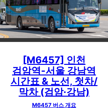
[M6457] 인천
검암역-서울 강남역
시간표 & 노선, 첫차/
막차 (검암·강남)
M6457 버스 개요