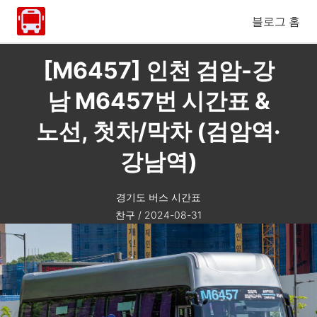
블로그 홈
[M6457] 인천 검암-강
남 M6457번 시간표 &
노선, 첫차/막차 (검암역·
강남역)
경기도 버스 시간표
찬구
/
2024-08-31