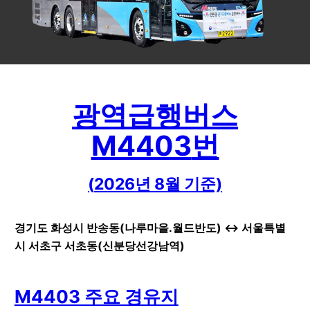
광역급행버스
M4403
번
(
2026
년
8
월 기준)
경기도 화성시 반송동(나루마을.월드반도) ↔ 서울특별
시 서초구 서초동(신분당선강남역)
M4403 주요 경유지