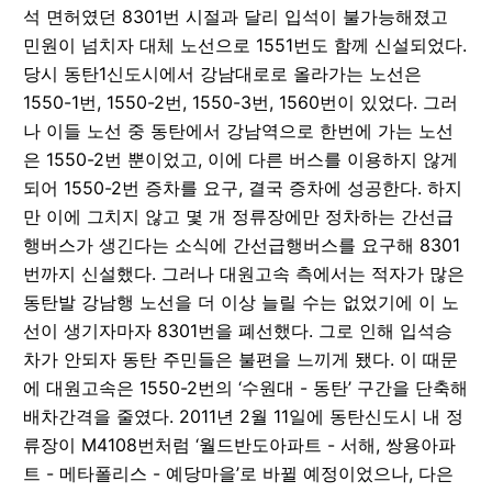
석 면허였던 8301번 시절과 달리 입석이 불가능해졌고
민원이 넘치자 대체 노선으로 1551번도 함께 신설되었다.
당시 동탄1신도시에서 강남대로로 올라가는 노선은
1550-1번, 1550-2번, 1550-3번, 1560번이 있었다. 그러
나 이들 노선 중 동탄에서 강남역으로 한번에 가는 노선
은 1550-2번 뿐이었고, 이에 다른 버스를 이용하지 않게
되어 1550-2번 증차를 요구, 결국 증차에 성공한다. 하지
만 이에 그치지 않고 몇 개 정류장에만 정차하는 간선급
행버스가 생긴다는 소식에 간선급행버스를 요구해 8301
번까지 신설했다. 그러나 대원고속 측에서는 적자가 많은
동탄발 강남행 노선을 더 이상 늘릴 수는 없었기에 이 노
선이 생기자마자 8301번을 폐선했다. 그로 인해 입석승
차가 안되자 동탄 주민들은 불편을 느끼게 됐다. 이 때문
에 대원고속은 1550-2번의 ‘수원대 - 동탄’ 구간을 단축해
배차간격을 줄였다. 2011년 2월 11일에 동탄신도시 내 정
류장이 M4108번처럼 ‘월드반도아파트 - 서해, 쌍용아파
트 - 메타폴리스 - 예당마을’로 바뀔 예정이었으나, 다은