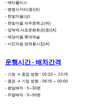
메타폴리스
뱅뱅사거리(중)[A]
한빛마을(상)
한빛마을.석우중학교(하)
양재역.서초문화회관(중)[A]
예당마을.롯데캐슬
시민의숲.양재꽃시장[A]
운행시간 · 배차간격
기점 → 종점 방향 : 05:20 ~ 23:15
종점 → 기점 방향 : 06:10 ~ 00:00
평일배차 : 5~30분
주말배차 : 5~50분