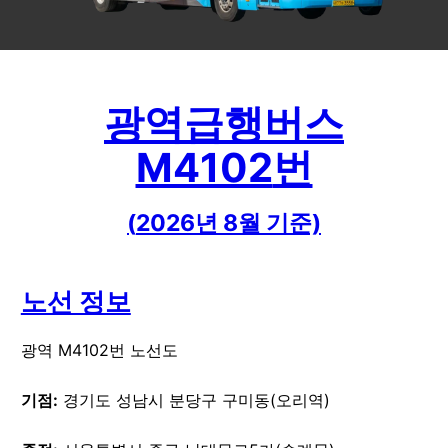
광역급행버스
M4102
번
(
2026
년
8
월 기준)
노선 정보
광역 M4102번 노선도
기점:
경기도 성남시 분당구 구미동(오리역)