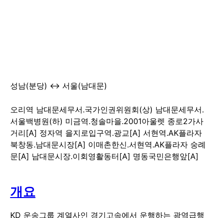
성남(분당) ↔ 서울(남대문)
오리역 남대문세무서.국가인권위원회(상) 남대문세무서.
서울백병원(하) 미금역.청솔마을.2001아울렛 종로2가사
거리[A] 정자역 을지로입구역.광교[A] 서현역.AK플라자
북창동.남대문시장[A] 이매촌한신.서현역.AK플라자 숭례
문[A] 남대문시장.이회영활동터[A] 명동국민은행앞[A]
개요
KD 운송그룹 계열사인 경기고속에서 운행하는 광역급행