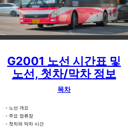
G2001 노선 시간표 및
노선, 첫차/막차 정보
목차
노선 개요
주요 정류장
첫차와 막차 시간