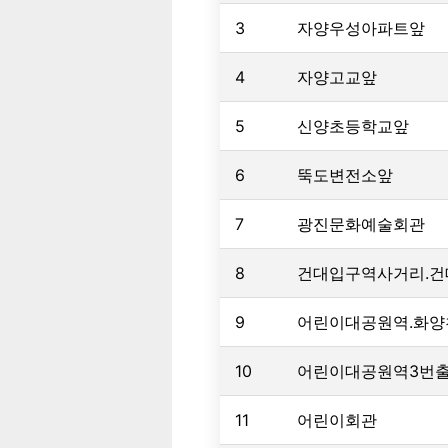
3
자양우성아파트앞
4
자양고교앞
5
신양초등학교앞
6
뚝도변전소앞
7
광진문화예술회관
8
건대입구역사거리.건
9
어린이대공원역.화
10
어린이대공원역3번
11
어린이회관