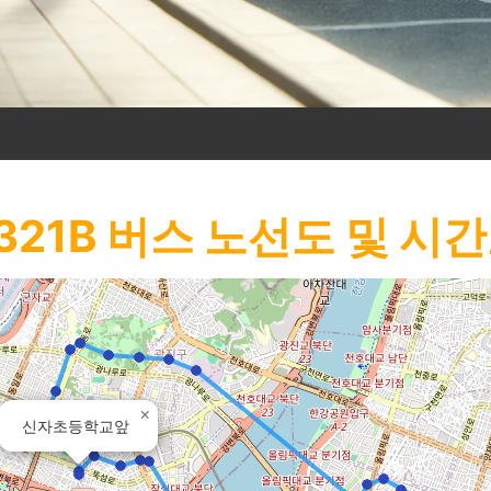
321B
버스 노선도 및 시
×
신자초등학교앞