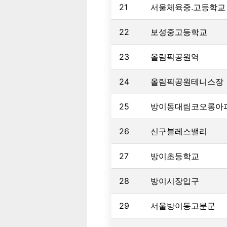
21
서울체육중.고등학교
22
보성중고등학교
23
올림픽공원역
24
올림픽공원테니스장
25
방이동대림코오롱아
26
신구블레스밸리
27
방이초등학교
28
방이시장입구
29
서울방이동고분군