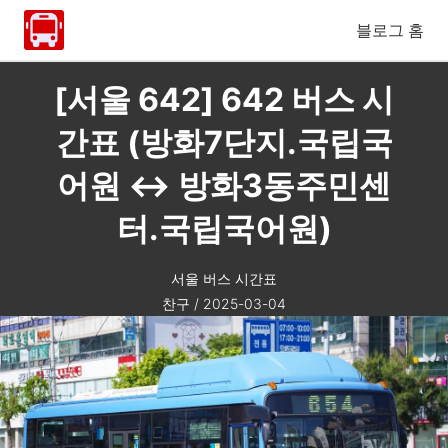
블로그 홈
[서울 642] 642 버스 시
간표 (방화7단지.국립국
어원 ↔ 방화3동주민센
터.국립국어원)
서울 버스 시간표
찬구
/
2025-03-04