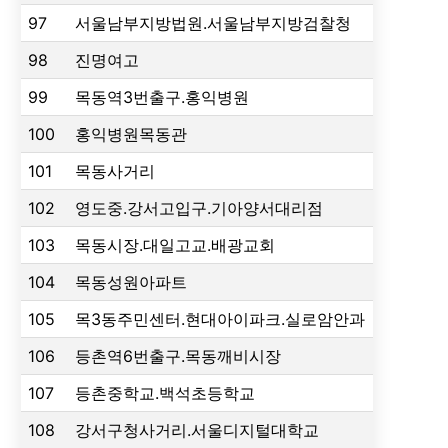
97
서울남부지방법원.서울남부지방검찰청
98
진명여고
99
목동역3번출구.홍익병원
100
홍익병원목동관
101
목동사거리
102
영도중.강서고입구.기아양서대리점
103
목동시장.대일고교.배광교회
104
목동성원아파트
105
목3동주민센터.현대아이파크.실로암안과
106
등촌역6번출구.목동깨비시장
107
등촌중학교.백석초등학교
108
강서구청사거리.서울디지털대학교