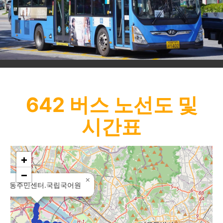
642
버스 노선도 및
시간표
+
−
×
화3동주민센터.국립국어원