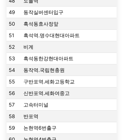
48
노들역
49
동작실버센터입구
50
흑석동효사정앞
51
흑석역.명수대현대아파트
52
비계
53
흑석동한강현대아파트
54
동작역.국립현충원
55
구반포역.세화고등학교
56
신반포역.세화여중고
57
고속터미널
58
반포역
59
논현역6번출구
60
논현역4번출구