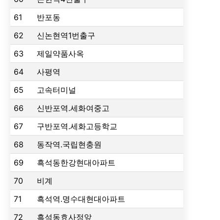
61
반포동
62
신논현역1번출구
63
제일약품사옥
64
사평역
65
고속터미널
66
신반포역.세화여중고
67
구반포역.세화고등학교
68
동작역.국립현충원
69
흑석동한강현대아파트
70
비계
71
흑석역.명수대현대아파트
72
흑석동효사정앞