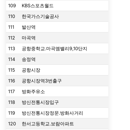
109
KBS스포츠월드
110
한국가스기술공사
111
발산역
112
마곡역
113
공항중학교.마곡엠밸리9,10단지
114
송정역
115
공항시장
116
공항시장역3번출구
117
방화주유소
118
방신전통시장입구
119
방신전통시장정문.방화사거리
120
한서고등학교.보람아파트