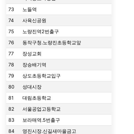
73
노들역
74
사육신공원
75
노량진역2번출구
76
동작구청.노량진초등학교앞
77
장성교회
78
장승배기역
79
상도초등학교입구
80
성대시장
81
대림초등학교
82
서울공업고등학교
83
보라매역.5번출구
84
영진시장.신길새마을금고