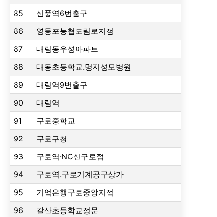
85
신풍역6번출구
86
영등포농협도림로지점
87
대림동우성아파트
88
대동초등학교.명지성모병원
89
대림역9번출구
90
대림역
91
구로중학교
92
구로구청
93
구로역·NC신구로점
94
구로역.구로기계공구상가
95
기업은행구로중앙지점
96
갈산초등학교정문