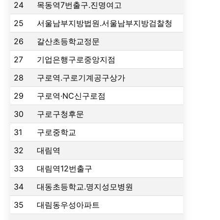
24
목동역7번출구.진명여고
25
서울남부지방법원.서울남부지방검찰청
26
갈산초등학교정문
27
기업은행구로중앙지점
28
구로역.구로기계공구상가
29
구로역·NC신구로점
30
구로구청후문
31
구로중학교
32
대림역
33
대림역12번출구
34
대동초등학교.명지성모병원
35
대림동우성아파트