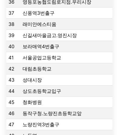
36
영등포농협도림로지점.우리시장
37
신풍역3번출구
38
래미안에스티움
39
신길새마을금고.영진시장
40
보라매역4번출구
41
서울공업고등학교
42
대림초등학교
43
성대시장
44
상도초등학교입구
45
청화병원
46
동작구청.노량진초등학교앞
47
노량진역3번출구