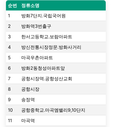
순번
정류소명
1
방화7단지.국립국어원
2
방화역3번출구
3
한서고등학교.보람아파트
4
방신전통시장정문.방화사거리
5
마곡우촌아파트
6
방화2동청성아파트앞
7
공항시장역.공항성산교회
8
공항시장
9
송정역
10
공항중학교.마곡엠밸리9,10단지
11
마곡역