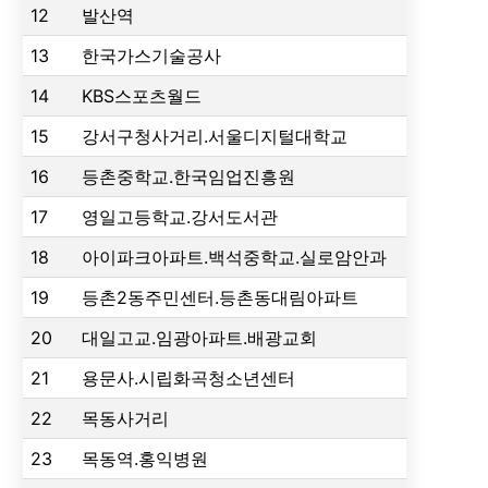
12
발산역
13
한국가스기술공사
14
KBS스포츠월드
15
강서구청사거리.서울디지털대학교
16
등촌중학교.한국임업진흥원
17
영일고등학교.강서도서관
18
아이파크아파트.백석중학교.실로암안과
19
등촌2동주민센터.등촌동대림아파트
20
대일고교.임광아파트.배광교회
21
용문사.시립화곡청소년센터
22
목동사거리
23
목동역.홍익병원