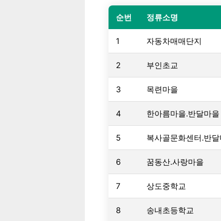
순번
정류소명
1
자동차매매단지
2
부인초교
3
목련마을
4
한아름마을.반달마을
5
복사골문화센터.반달
6
꿈동산.사랑마을
7
상도중학교
8
송내초등학교