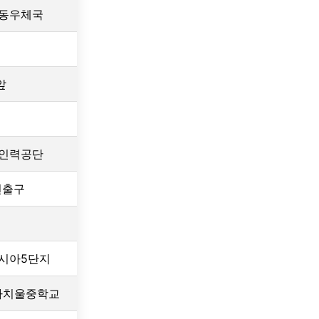
미동우체국
앞
업인력공단
번출구
시아5단지
까치울중학교