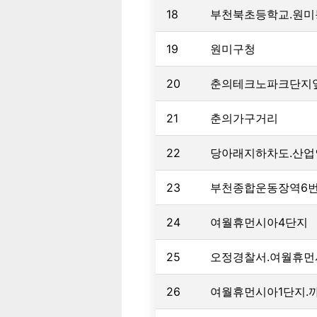
18
부천북초등학교.원
19
원미구청
20
춘의테크노파크단지
21
춘의가구거리
22
당아래지하차도.산
23
부천종합운동장역6
24
여월휴먼시아4단지
25
오정경찰서.여월휴먼
26
여월휴먼시아1단지.