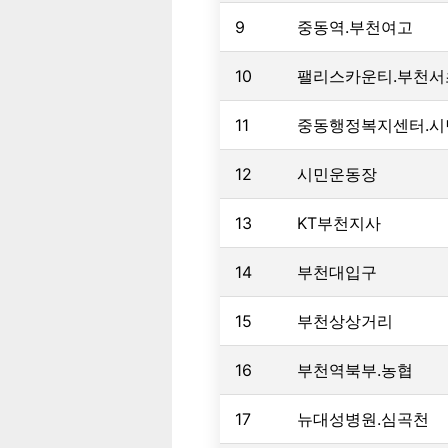
9
중동역.부천여고
10
팰리스카운티.부천
11
중동행정복지센터.시
12
시민운동장
13
KT부천지사
14
부천대입구
15
부천상상거리
16
부천역북부.농협
17
뉴대성병원.심곡천