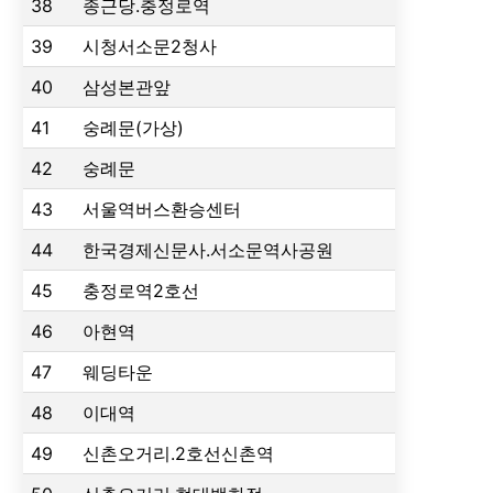
38
종근당.충정로역
39
시청서소문2청사
40
삼성본관앞
41
숭례문(가상)
42
숭례문
43
서울역버스환승센터
44
한국경제신문사.서소문역사공원
45
충정로역2호선
46
아현역
47
웨딩타운
48
이대역
49
신촌오거리.2호선신촌역