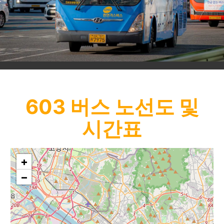
603
버스 노선도 및
시간표
+
−