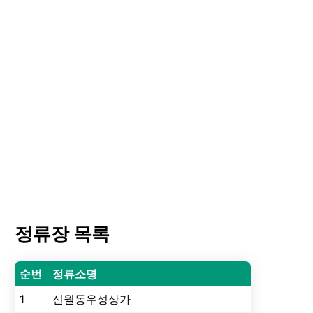
정류장 목록
순번
정류소명
1
신월동우성상가