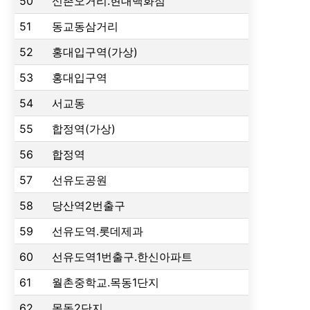
50
신촌오거리.현대백화점
51
동교동삼거리
52
홍대입구역(가상)
53
홍대입구역
54
서교동
55
합정역(가상)
56
합정역
57
선유도공원
58
당산역2번출구
59
선유도역.롯데제과
60
선유도역1번출구.한신아파트
61
월촌중학교.목동1단지
62
목동2단지