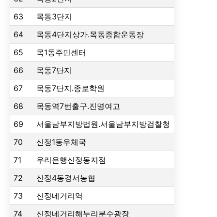
63
목동3단지
64
목동4단지상가.목동종합운동장
65
목1동주민센터
66
목동7단지
67
목동7단지.종로학원
68
목동역7번출구.진명여고
69
서울남부지방법원.서울남부지방검찰청
70
신정1동우체국
71
우리은행신정동지점
72
신정4동경서농협
73
신정네거리역
74
신정네거리해누리분수광장