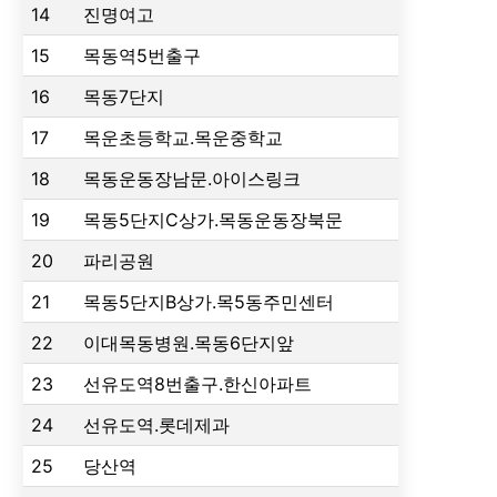
14
진명여고
15
목동역5번출구
16
목동7단지
17
목운초등학교.목운중학교
18
목동운동장남문.아이스링크
19
목동5단지C상가.목동운동장북문
20
파리공원
21
목동5단지B상가.목5동주민센터
22
이대목동병원.목동6단지앞
23
선유도역8번출구.한신아파트
24
선유도역.롯데제과
25
당산역