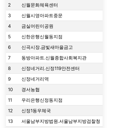
2
신월문화체육센터
3
신월시영아파트중문
4
금실어린이공원
5
신한은행신월동지점
6
신곡시장.금빛새마을금고
7
동방아파트.신월종합사회복지관
8
신정네거리.신정119안전센터
9
신정네거리역
10
경서농협
11
우리은행신정동지점
12
신정1동우체국
13
서울남부지방법원.서울남부지방검찰청