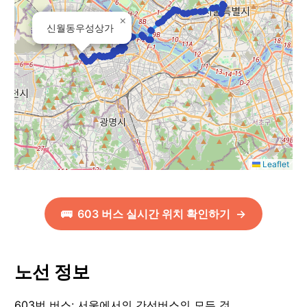
×
신월동우성상가
Leaflet
🚌
603
버스 실시간 위치 확인하기
→
노선 정보
603번 버스: 서울에서의 간선버스의 모든 것