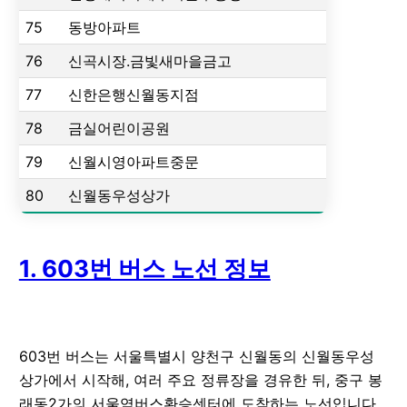
75
동방아파트
76
신곡시장.금빛새마을금고
77
신한은행신월동지점
78
금실어린이공원
79
신월시영아파트중문
80
신월동우성상가
1. 603번 버스 노선 정보
603번 버스는 서울특별시 양천구 신월동의 신월동우성
상가에서 시작해, 여러 주요 정류장을 경유한 뒤, 중구 봉
래동2가의 서울역버스환승센터에 도착하는 노선입니다.