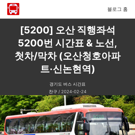
블로그 홈
[5200] 오산 직행좌석
5200번 시간표 & 노선,
첫차/막차 (오산청호아파
트·신논현역)
경기도 버스 시간표
찬구
/
2024-02-24