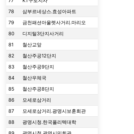
77
KT구로지사
78
삼부르네상스.효성아파트
79
금천패션아울렛사거리.마리오
80
디지털3단지사거리
81
철산교앞
82
철산주공12단지
83
철산주공9단지
84
철산우체국
85
철산주공8단지
86
모세로삼거리
87
모세로삼거리.광명시보훈회관
88
광명시청.한국폴리텍대학
89
광명시청.광명시민회관