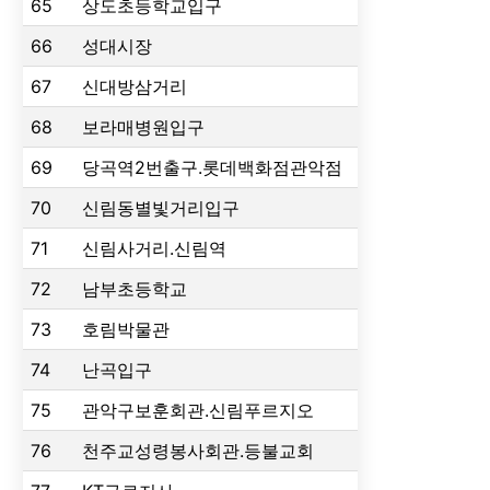
65
상도초등학교입구
66
성대시장
67
신대방삼거리
68
보라매병원입구
69
당곡역2번출구.롯데백화점관악점
70
신림동별빛거리입구
71
신림사거리.신림역
72
남부초등학교
73
호림박물관
74
난곡입구
75
관악구보훈회관.신림푸르지오
76
천주교성령봉사회관.등불교회