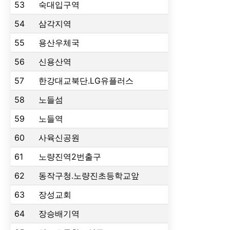
53
숙대입구역
54
삼각지역
55
용산우체국
56
신용산역
57
한강대교북단.LG유플러스
58
노들섬
59
노들역
60
사육신공원
61
노량진역2번출구
62
동작구청.노량진초등학교앞
63
장성교회
64
장승배기역