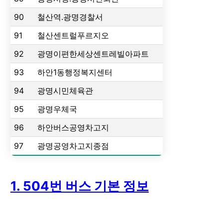
90
철산역.광명경찰서
91
철산센트럴푸르지오
92
광명이편한세상센트레빌아파트
93
하안1동행정복지센터
94
광명시민체육관
95
광명우체국
96
하안버스공영차고지
97
광명공영차고지종점
1. 504번 버스 기본 정보