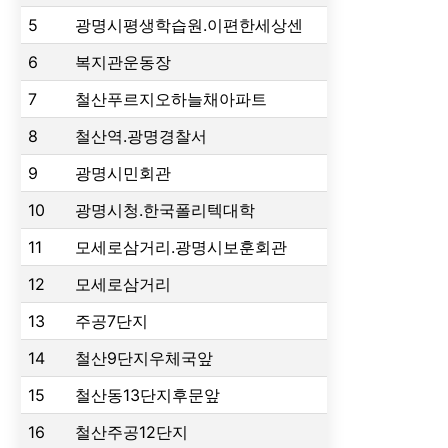
5
광명시평생학습원.이편한세상센
6
복지관운동장
7
철산푸르지오하늘채아파트
8
철산역.광명경찰서
9
광명시민회관
10
광명시청.한국폴리텍대학
11
모세로삼거리.광명시보훈회관
12
모세로삼거리
13
주공7단지
14
철산9단지우체국앞
15
철산동13단지후문앞
16
철산주공12단지