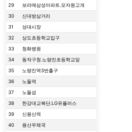
29
보라매삼성아파트.모자원고개
30
신대방삼거리
31
성대시장
32
상도초등학교입구
33
청화병원
34
동작구청.노량진초등학교앞
35
노량진역3번출구
36
노들역
37
노들섬
38
한강대교북단.LG유플러스
39
신용산역
40
용산우체국