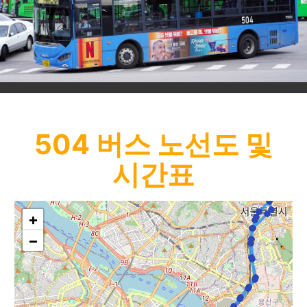
504
버스 노선도 및
시간표
+
−