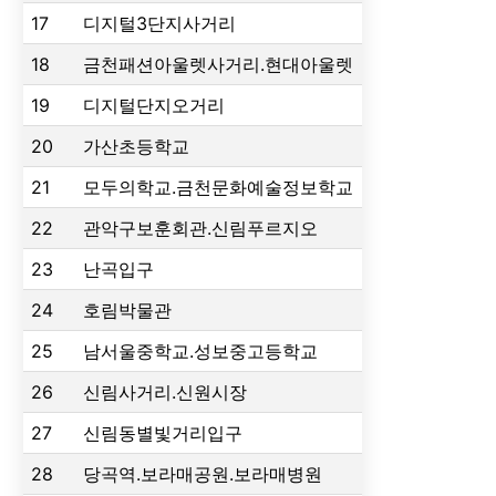
17
디지털3단지사거리
18
금천패션아울렛사거리.현대아울렛
19
디지털단지오거리
20
가산초등학교
21
모두의학교.금천문화예술정보학교
22
관악구보훈회관.신림푸르지오
23
난곡입구
24
호림박물관
25
남서울중학교.성보중고등학교
26
신림사거리.신원시장
27
신림동별빛거리입구
28
당곡역.보라매공원.보라매병원