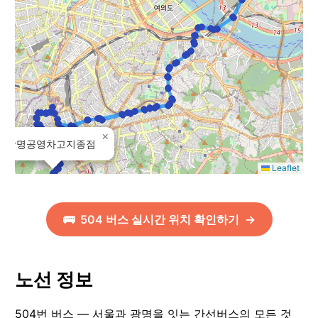
×
광명공영차고지종점
Leaflet
🚌
504
버스 실시간 위치 확인하기
→
노선 정보
504번 버스 — 서울과 광명을 잇는 간선버스의 모든 것