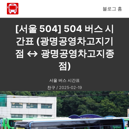
블로그 홈
[서울 504] 504 버스 시
간표 (광명공영차고지기
점 ↔ 광명공영차고지종
점)
서울 버스 시간표
찬구
/
2025-02-19