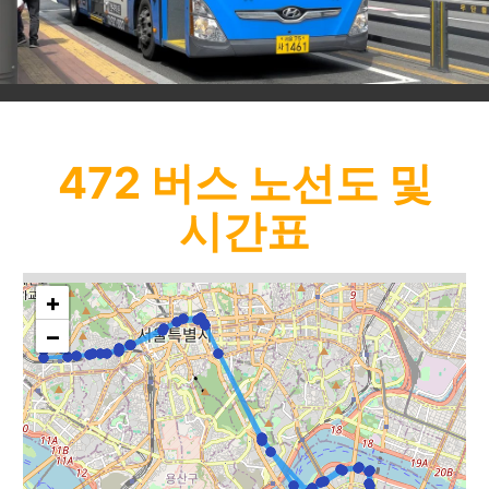
472
버스 노선도 및
시간표
+
−