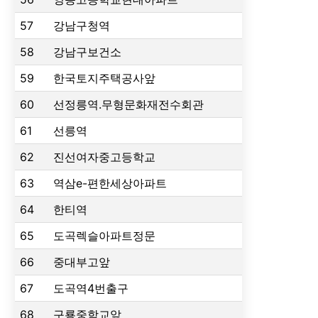
57
강남구청역
58
강남구보건소
59
한국토지주택공사앞
60
선정릉역.무형문화재전수회관
61
선릉역
62
진선여자중고등학교
63
역삼e-편한세상아파트
64
한티역
65
도곡렉슬아파트정문
66
중대부고앞
67
도곡역4번출구
68
구룡중학교앞