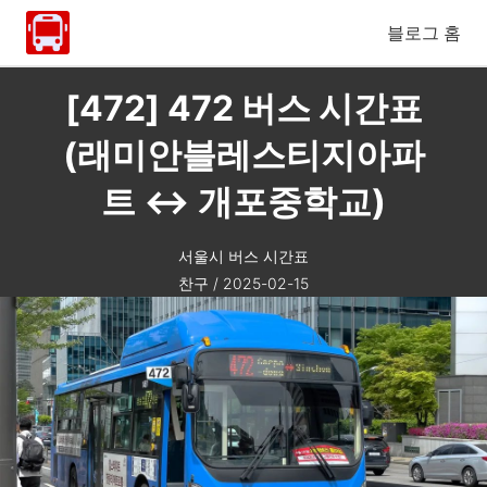
블로그 홈
[472] 472 버스 시간표
(래미안블레스티지아파
트 ↔ 개포중학교)
서울시 버스 시간표
찬구
/
2025-02-15