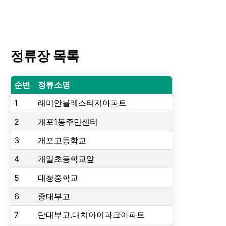
정류장 목록
순번
정류소명
1
래미안블레스티지아파트
2
개포1동주민센터
3
개포고등학교
4
개일초등학교앞
5
대청중학교
6
중대부고
7
단대부고.대치아이파크아파트