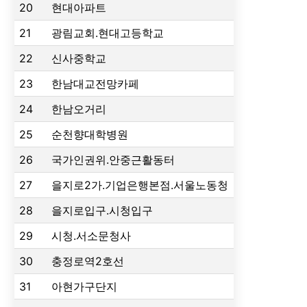
20
현대아파트
21
광림교회.현대고등학교
22
신사중학교
23
한남대교전망카페
24
한남오거리
25
순천향대학병원
26
국가인권위.안중근활동터
27
을지로2가.기업은행본점.서울노동청
28
을지로입구.시청입구
29
시청.서소문청사
30
충정로역2호선
31
아현가구단지