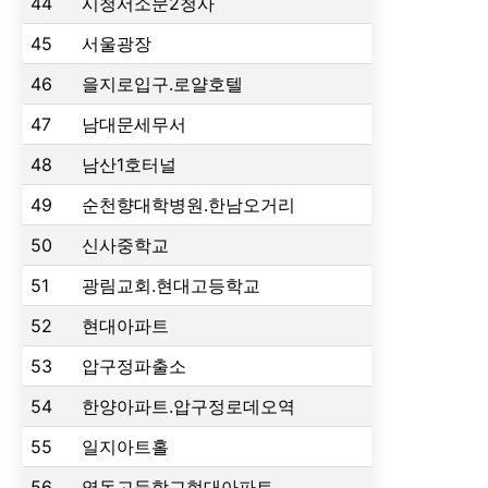
44
시청서소문2청사
45
서울광장
46
을지로입구.로얄호텔
47
남대문세무서
48
남산1호터널
49
순천향대학병원.한남오거리
50
신사중학교
51
광림교회.현대고등학교
52
현대아파트
53
압구정파출소
54
한양아파트.압구정로데오역
55
일지아트홀
56
영동고등학교현대아파트