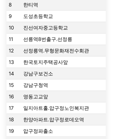
8
한티역
9
도성초등학교
10
진선여자중고등학교
11
선릉역8번출구.선정릉
12
선정릉역.무형문화재전수회관
13
한국토지주택공사앞
14
강남구보건소
15
강남구청역
16
영동고교앞
17
일지아트홀.압구정노인복지관
18
한양아파트.압구정로데오역
19
압구정파출소