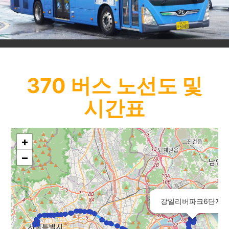
370
버스 노선도 및
시간표
+
−
강일리버파크6단지