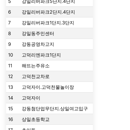
5
강일리버파크5단지.4단지
6
강일리버파크2단지.4단지
7
강일리버파크1단지.3단지
8
강일동주민센터
9
강동공영차고지
10
고덕리엔파크1단지
11
해뜨는주유소
12
고덕천교차로
13
고덕자이.고덕천물놀이장
14
고덕자이
15
강동첨단업무단지.상일여고입구
16
상일초등학교
17
초이동