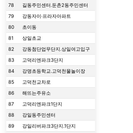
78
길동주민센터.둔촌2동주민센터
79
강동자이·프라자아파트
80
초이동
81
상일초교
82
강동첨단업무단지.상일여고입구
83
고덕리엔파크3단지
84
강명초등학교.고덕천물놀이장
85
고덕천교차로
86
해뜨는주유소
87
고덕리엔파크1단지
88
강일동주민센터
89
강일리버파크3단지.1단지