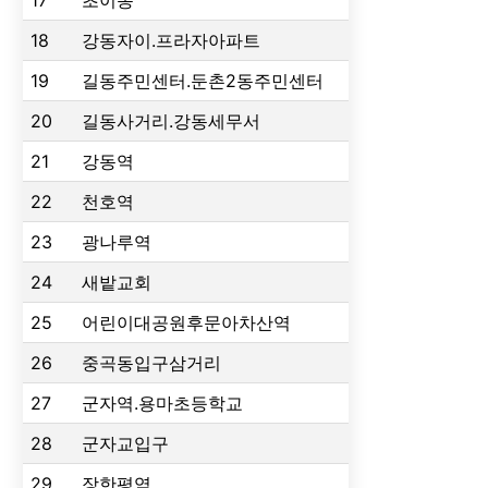
18
강동자이.프라자아파트
19
길동주민센터.둔촌2동주민센터
20
길동사거리.강동세무서
21
강동역
22
천호역
23
광나루역
24
새밭교회
25
어린이대공원후문아차산역
26
중곡동입구삼거리
27
군자역.용마초등학교
28
군자교입구
29
장한평역