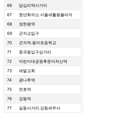
66
답십리역사거리
67
청년회의소.서울새활용플라자
68
장한평역
69
군자교입구
70
군자역.용마초등학교
71
중곡동입구삼거리
72
어린이대공원후문아차산역
73
새밭교회
74
광나루역
75
천호역
76
강동역
77
길동사거리.강동세무서