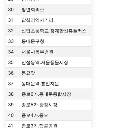
30
청년회의소
31
답십리역사거리
32
신답초등학교.청계한신휴플러스
33
동대문구청
34
서울시동부병원
35
신설동역.서울풍물시장
36
동묘앞
37
동대문역.흥인지문
38
종로6가.동대문종합시장
39
종로5가.광장시장
40
종로4가.종묘
41
종로3가.탑골공원