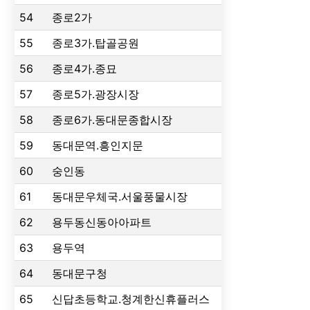
54
종로2가
55
종로3가.탑골공원
56
종로4가.종묘
57
종로5가.광장시장
58
종로6가.동대문종합시장
59
동대문역.흥인지문
60
숭인동
61
동대문우체국.서울풍물시장
62
용두동신동아아파트
63
용두역
64
동대문구청
65
신답초등학교.청계한신휴플러스