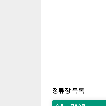
정류장 목록
순번
정류소명