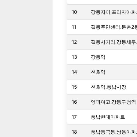
10
강동자이.프라자아파
11
길동주민센터.둔촌2
12
길동사거리.강동세무
13
강동역
14
천호역
15
천호역.풍납시장
16
영파여고.강동구청역
17
풍납현대아파트
18
풍납동극동.쌍용아파