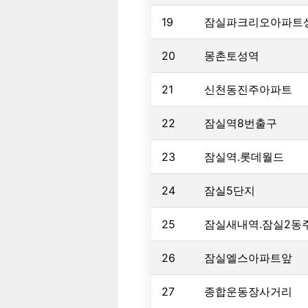
19
잠실파크리오아파트
20
몽촌토성역
21
신천동진주아파트
22
잠실역8번출구
23
잠실역.롯데월드
24
잠실5단지
25
잠실새내역.잠실2동
26
잠실엘스아파트앞
27
종합운동장사거리