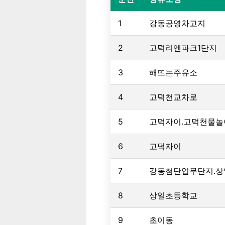
1
강동공영차고지
2
고덕리엔파크1단지
3
해뜨는주유소
4
고덕천교차로
5
고덕자이.고덕천물놀
6
고덕자이
7
강동첨단업무단지.
8
상일초등학교
9
초이동