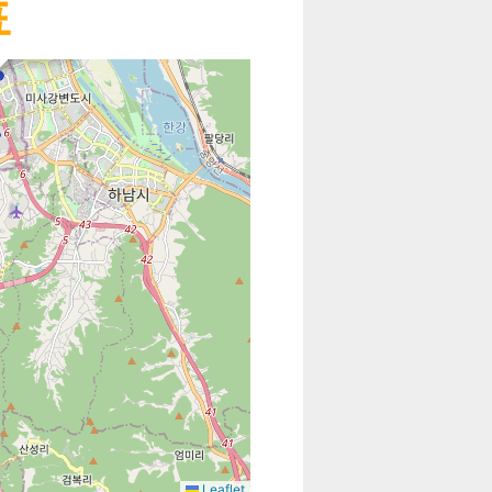
표
×
영차고지
Leaflet