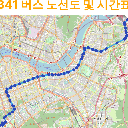
341
버스 노선도 및 시간
강동공