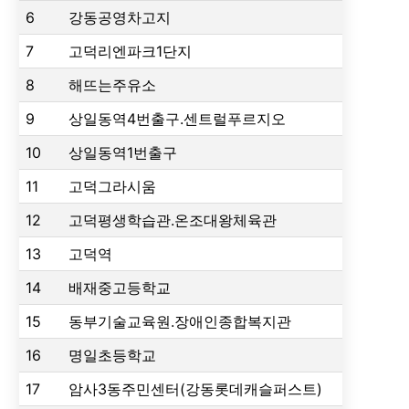
6
강동공영차고지
7
고덕리엔파크1단지
8
해뜨는주유소
9
상일동역4번출구.센트럴푸르지오
10
상일동역1번출구
11
고덕그라시움
12
고덕평생학습관.온조대왕체육관
13
고덕역
14
배재중고등학교
15
동부기술교육원.장애인종합복지관
16
명일초등학교
17
암사3동주민센터(강동롯데캐슬퍼스트)