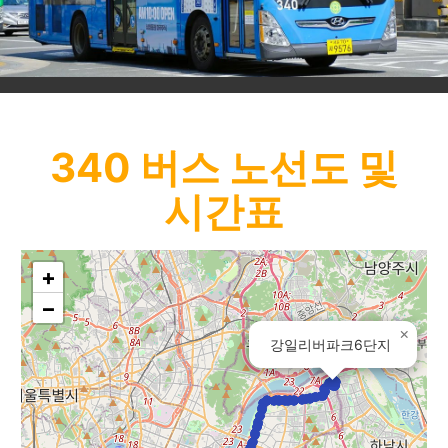
340
버스 노선도 및
시간표
+
−
×
강일리버파크6단지