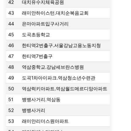
42
대치유수지체육공원
43
래미안하이스턴.대치순복음교회
44
은마아파트입구사거리
45
도곡초등학교
46
한티역2번출구.서울강남고용노동지청
47
한티역7번출구
48
역삼중학교.강남세브란스병원
49
도곡1차아이파크.역삼청소년수련관
50
역삼럭키아파트.역삼월드메르디앙아파트
51
뱅뱅사거리.역삼동
52
뱅뱅사거리
53
래미안리더스원아파트