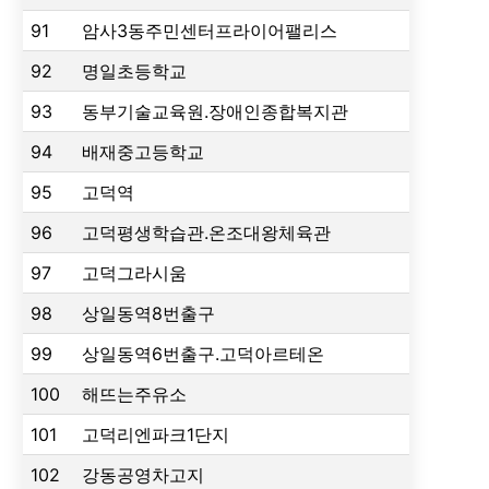
91
암사3동주민센터프라이어팰리스
92
명일초등학교
93
동부기술교육원.장애인종합복지관
94
배재중고등학교
95
고덕역
96
고덕평생학습관.온조대왕체육관
97
고덕그라시움
98
상일동역8번출구
99
상일동역6번출구.고덕아르테온
100
해뜨는주유소
101
고덕리엔파크1단지
102
강동공영차고지