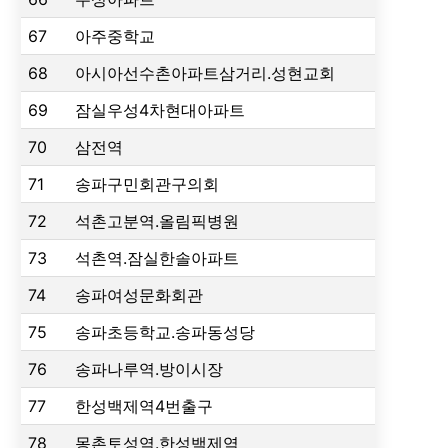
67
아주중학교
68
아시아선수촌아파트삼거리.성현교회
69
잠실우성4차현대아파트
70
삼전역
71
송파구민회관구의회
72
석촌고분역.올림픽병원
73
석촌역.잠실한솔아파트
74
송파여성문화회관
75
송파초등학교.송파동성당
76
송파나루역.방이시장
77
한성백제역4번출구
78
몽촌토성역.한성백제역