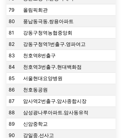
79
올림픽회관
80
풍납동극동.쌍용아파트
81
강동구청역농협중앙회
82
강동구청역1번출구.영파여고
83
천호역8번출구
84
천호역3번출구.현대백화점
85
서울현대요양병원
86
천호동공원
87
암사역2번출구.암사종합시장
88
삼성광나루아파트.암사동유적
89
신암중학교
90
강일중.선사고