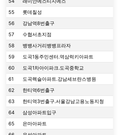
54
래미안에스티지에스
55
롯데칠성
56
강남역8번출구
57
수협서초지점
58
뱅뱅사거리뱅뱅프라자
59
도곡1동주민센터.역삼럭키아파트
60
도곡1차아이파크.도곡중학교
61
도곡렉슬아파트.강남세브란스병원
62
한티역6번출구
63
한티역3번출구.서울강남고용노동지청
64
삼성아파트입구
65
은마아파트
66
우성아파트