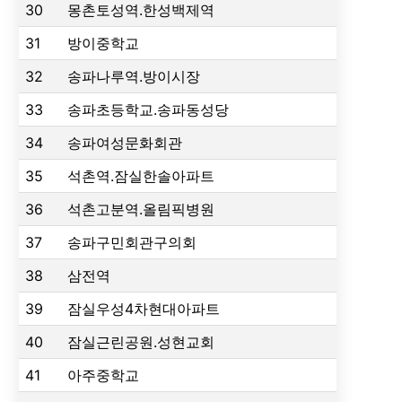
30
몽촌토성역.한성백제역
31
방이중학교
32
송파나루역.방이시장
33
송파초등학교.송파동성당
34
송파여성문화회관
35
석촌역.잠실한솔아파트
36
석촌고분역.올림픽병원
37
송파구민회관구의회
38
삼전역
39
잠실우성4차현대아파트
40
잠실근린공원.성현교회
41
아주중학교