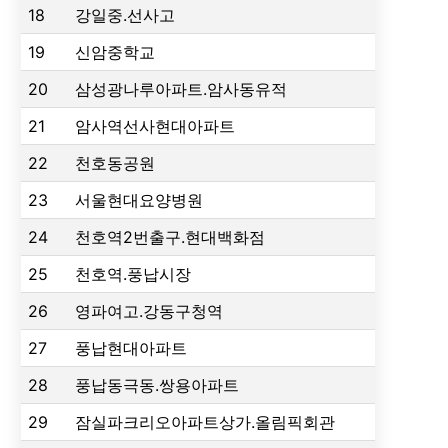
18
강일중.선사고
19
신암중학교
20
삼성광나루아파트.암사동유적
21
암사역선사현대아파트
22
천호동공원
23
서울현대요양병원
24
천호역2번출구.현대백화점
25
천호역.풍납시장
26
영파여고.강동구청역
27
풍납현대아파트
28
풍납동극동.쌍용아파트
29
잠실파크리오아파트상가.올림픽회관