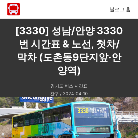
블로그 홈
[3330] 성남/안양 3330
번 시간표 & 노선, 첫차/
막차 (도촌동9단지앞·안
양역)
경기도 버스 시간표
찬구
/
2024-04-10