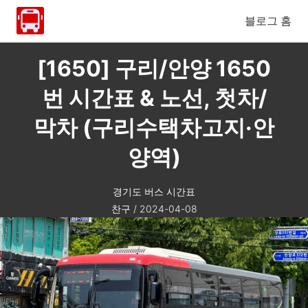
블로그 홈
[1650] 구리/안양 1650
번 시간표 & 노선, 첫차/
막차 (구리수택차고지·안
양역)
경기도 버스 시간표
찬구
/
2024-04-08