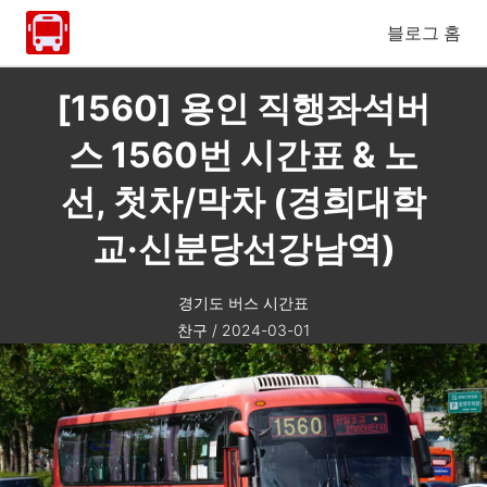
블로그 홈
[1560] 용인 직행좌석버
스 1560번 시간표 & 노
선, 첫차/막차 (경희대학
교·신분당선강남역)
경기도 버스 시간표
찬구
/
2024-03-01