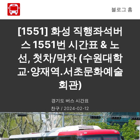
블로그 홈
[1551] 화성 직행좌석버
스 1551번 시간표 & 노
선, 첫차/막차 (수원대학
교·양재역.서초문화예술
회관)
경기도 버스 시간표
찬구
/
2024-02-12