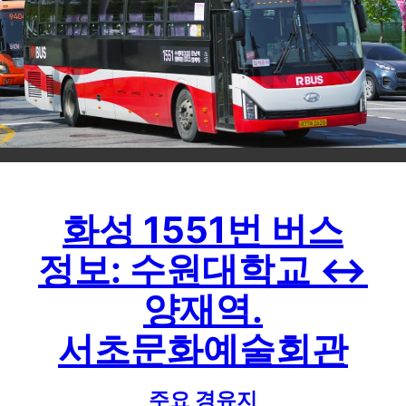
화성 1551번 버스
정보: 수원대학교 ↔
양재역.
서초문화예술회관
주요 경유지