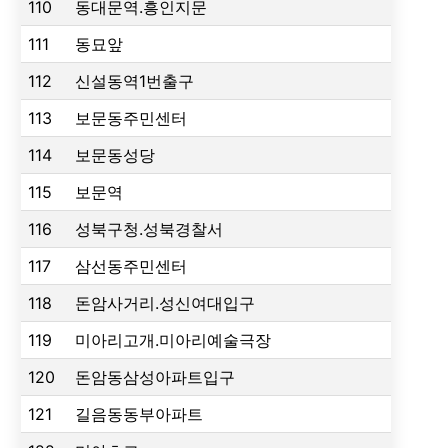
110
동대문역.흥인지문
111
동묘앞
112
신설동역1번출구
113
보문동주민센터
114
보문동성당
115
보문역
116
성북구청.성북경찰서
117
삼선동주민센터
118
돈암사거리.성신여대입구
119
미아리고개.미아리예술극장
120
돈암동삼성아파트입구
121
길음동동부아파트