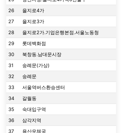
26
을지로4가
27
을지로3가
28
을지로2가.기업은행본점.서울노동청
29
롯데백화점
30
북창동.남대문시장
31
숭례문(가상)
32
숭례문
33
서울역버스환승센터
34
갈월동
35
숙대입구역
36
삼각지역
37
용산우체국