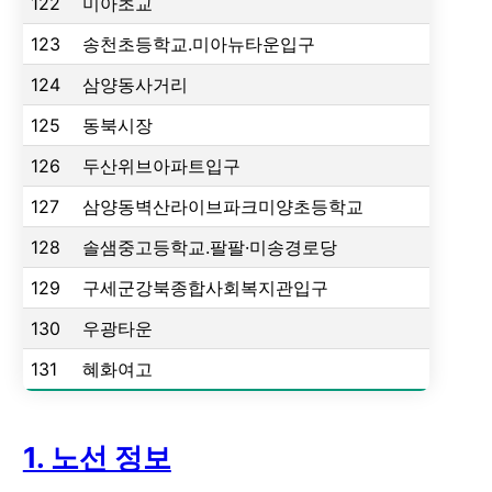
122
미아초교
123
송천초등학교.미아뉴타운입구
124
삼양동사거리
125
동북시장
126
두산위브아파트입구
127
삼양동벽산라이브파크미양초등학교
128
솔샘중고등학교.팔팔·미송경로당
129
구세군강북종합사회복지관입구
130
우광타운
131
혜화여고
1. 노선 정보