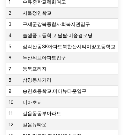
1
수유중학교혜화여고
2
서울정인학교
3
구세군강북종합사회복지관입구
4
솔샘중고등학교.팔팔·미송경로당
5
삼각산동SK아파트북한산시티미양초등학교
6
두산위브아파트입구
7
동북프라자
8
삼양동사거리
9
송천초등학교.미아뉴타운입구
10
미아초교
11
길음동동부아파트
12
길음뉴타운