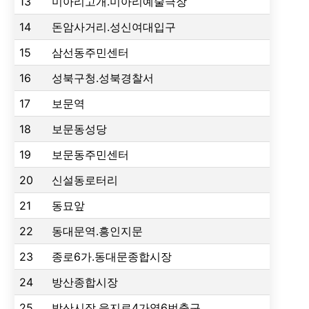
13
미아리고개.미아리예술극장
14
돈암사거리.성신여대입구
15
삼선동주민센터
16
성북구청.성북경찰서
17
보문역
18
보문동성당
19
보문동주민센터
20
신설동로터리
21
동묘앞
22
동대문역.흥인지문
23
종로6가.동대문종합시장
24
방산종합시장
25
방산시장.을지로4가역6번출구