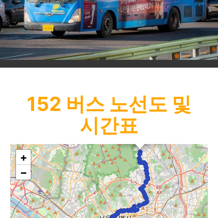
152
버스 노선도 및
시간표
×
혜화여고
+
−