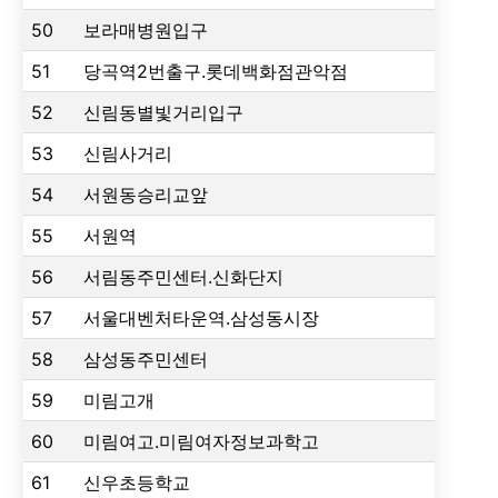
50
보라매병원입구
51
당곡역2번출구.롯데백화점관악점
52
신림동별빛거리입구
53
신림사거리
54
서원동승리교앞
55
서원역
56
서림동주민센터.신화단지
57
서울대벤처타운역.삼성동시장
58
삼성동주민센터
59
미림고개
60
미림여고.미림여자정보과학고
61
신우초등학교