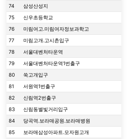
74
삼성산성지
75
신우초등학교
76
미림여고.미림여자정보과학고
77
미림고개.고시촌입구
78
서울대벤처타운역
79
서울대벤처타운역1번출구
80
쑥고개입구
81
서원역1번출구
82
신림역2번출구
83
신림동별빛거리입구
84
당곡역.보라매공원.보라매병원
85
보라매삼성아파트.모자원고개