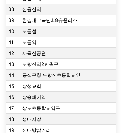
38
신용산역
39
한강대교북단.LG유플러스
40
노들섬
41
노들역
42
사육신공원
43
노량진역2번출구
44
동작구청.노량진초등학교앞
45
장성교회
46
장승배기역
47
상도초등학교입구
48
성대시장
49
신대방삼거리