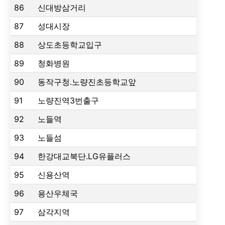
86
신대방삼거리
87
성대시장
88
상도초등학교입구
89
청화병원
90
동작구청.노량진초등학교앞
91
노량진역3번출구
92
노들역
93
노들섬
94
한강대교북단.LG유플러스
95
신용산역
96
용산우체국
97
삼각지역