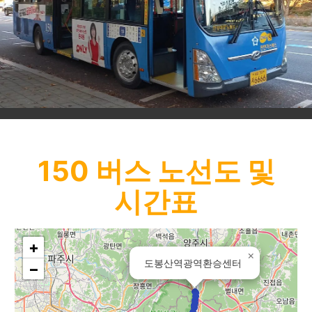
150
버스 노선도 및
시간표
+
×
도봉산역광역환승센터
−