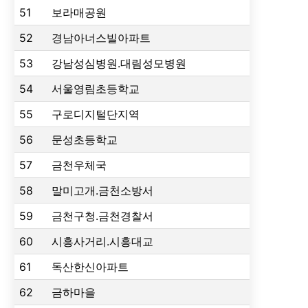
51
보라매공원
52
경남아너스빌아파트
53
강남성심병원.대림성모병원
54
서울영림초등학교
55
구로디지털단지역
56
문성초등학교
57
금천우체국
58
말미고개.금천소방서
59
금천구청.금천경찰서
60
시흥사거리.시흥대교
61
독산한신아파트
62
금하마을