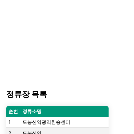
정류장 목록
순번
정류소명
1
도봉산역광역환승센터
2
도봉산역