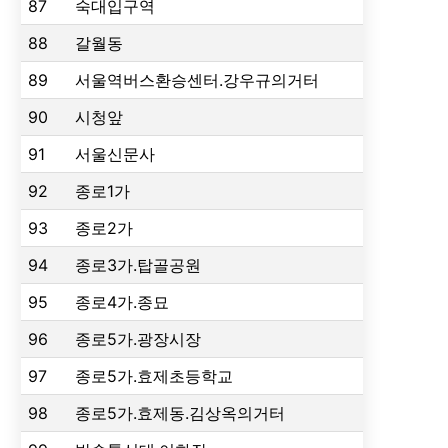
87
숙대입구역
88
갈월동
89
서울역버스환승센터.강우규의거터
90
시청앞
91
서울신문사
92
종로1가
93
종로2가
94
종로3가.탑골공원
95
종로4가.종묘
96
종로5가.광장시장
97
종로5가.효제초등학교
98
종로5가.효제동.김상옥의거터