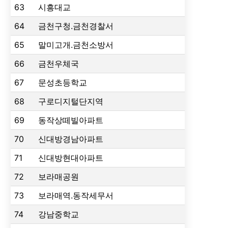
63
시흥대교
64
금천구청.금천경찰서
65
말미고개.금천소방서
66
금천우체국
67
문성초등학교
68
구로디지털단지역
69
동작상떼빌아파트
70
신대방경남아파트
71
신대방현대아파트
72
보라매공원
73
보라매역.동작세무서
74
강남중학교