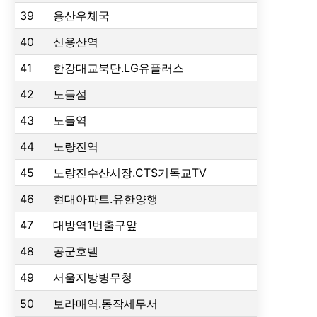
39
용산우체국
40
신용산역
41
한강대교북단.LG유플러스
42
노들섬
43
노들역
44
노량진역
45
노량진수산시장.CTS기독교TV
46
현대아파트.유한양행
47
대방역1번출구앞
48
공군호텔
49
서울지방병무청
50
보라매역.동작세무서