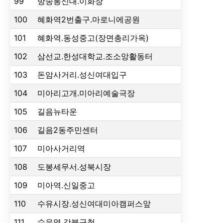
99
방송통신대.이화장
100
혜화역2번출구.마로니에공원
101
혜화역.동성중고(장면총리가옥)
102
삼선교.한성대학교.조소앙활동터
103
돈암사거리.성신여대입구
104
미아리고개.미아리예술극장
105
길음뉴타운
106
길음2동주민센터
107
미아사거리역
108
도봉세무서.성북시장
109
미아역.신일중고
110
수유시장.성신여대미아캠퍼스앞
111
수유역.강북구청