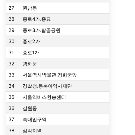
27
원남동
28
종로4가.종묘
29
종로3가.탑골공원
30
종로2가
31
종로1가
32
광화문
33
서울역사박물관.경희궁앞
34
경찰청.동북아역사재단
35
서울역버스환승센터
36
갈월동
37
숙대입구역
38
삼각지역