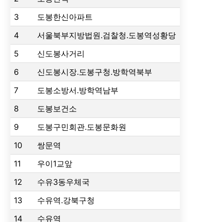
3
도봉한신아파트
4
서울북부지방법원.검찰청.도봉역성황당
5
신도봉사거리
6
신도봉시장.도봉구청.방학역북부
7
도봉소방서.방학역남부
8
도봉보건소
9
도봉구민회관.도봉문화원
10
쌍문역
11
우이1교앞
12
수유3동우체국
13
수유역.강북구청
14
수유역