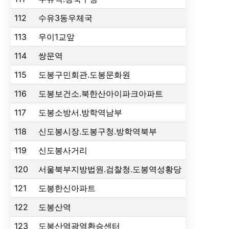
112
수유3동우체국
113
우이1교앞
114
쌍문역
115
도봉구민회관.도봉문화원
116
도봉보건소.북한산아이파크아파트
117
도봉소방서.방학역남부
118
신도봉시장.도봉구청.방학역북부
119
신도봉사거리
120
서울북부지방법원.검찰청.도봉역성황당
121
도봉한신아파트
122
도봉산역
123
도봉산역광역환승센터