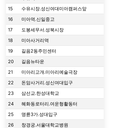
15
수유시장.성신여대미아캠퍼스앞
16
미아역.신일중고
17
도봉세무서.성북시장
18
미아사거리역
19
길음2동주민센터
20
길음뉴타운
21
미아리고개.미아리예술극장
22
돈암사거리.성신여대입구
23
삼선교.한성대학교
24
혜화동로터리.여운형활동터
25
명륜3가.성대입구
26
창경궁.서울대학교병원