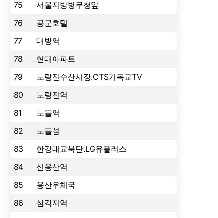
75
서울지방병무청앞
76
공군호텔
77
대방역
78
현대아파트
79
노량진수산시장.CTS기독교TV
80
노량진역
81
노들역
82
노들섬
83
한강대교북단.LG유플러스
84
신용산역
85
용산우체국
86
삼각지역