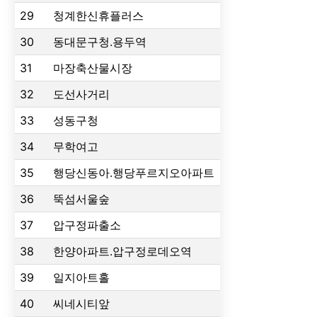
29
청계한신휴플러스
30
동대문구청.용두역
31
마장축산물시장
32
도선사거리
33
성동구청
34
무학여고
35
행당신동아.행당푸르지오아파트
36
뚝섬서울숲
37
압구정파출소
38
한양아파트.압구정로데오역
39
일지아트홀
40
씨네시티앞