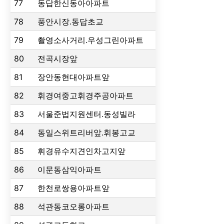
77
동답한신동아아파트
78
풍안시장.동답초교
79
촬영소사거리.우성그린아파트
80
전곡시장앞
81
장안동현대아파트앞
82
휘경여중고휘경주공아파트
83
서울준법지원센터.동성빌라
84
동일스위트리버앞.휘봉고교
85
휘경유수지견인차고지앞
86
이문동삼익아파트
87
한천로쌍용아파트앞
88
석관동코오롱아파트