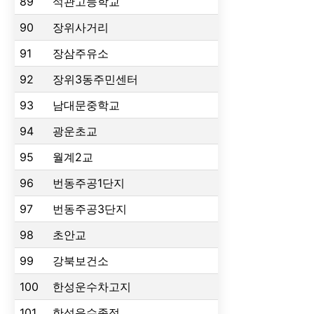
89
석관고등학교
90
장위사거리
91
장삼주유소
92
장위3동주민센터
93
남대문중학교
94
광운초교
95
월계2교
96
번동주공1단지
97
번동주공3단지
98
초안교
99
강북보건소
100
한성운수차고지
101
한성운수종점