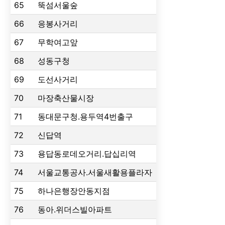
65
뚝섬서울숲
66
응봉사거리
67
무학여고앞
68
성동구청
69
도선사거리
70
마장축산물시장
71
동대문구청.용두역4번출구
72
신답역
73
용답동로데오거리.답십리역
74
서울교통공사.서울새활용플라자
75
하나은행장안동지점
76
동아.위더스빌아파트