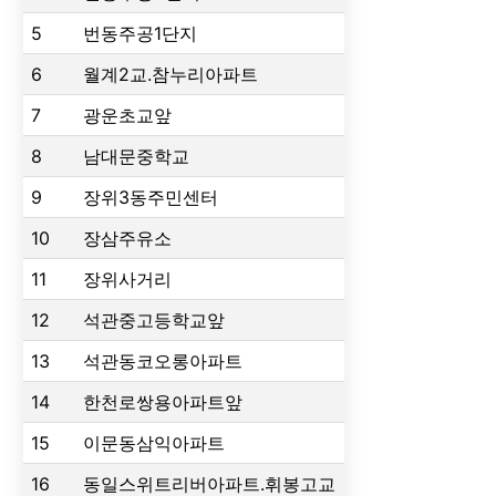
5
번동주공1단지
6
월계2교.참누리아파트
7
광운초교앞
8
남대문중학교
9
장위3동주민센터
10
장삼주유소
11
장위사거리
12
석관중고등학교앞
13
석관동코오롱아파트
14
한천로쌍용아파트앞
15
이문동삼익아파트
16
동일스위트리버아파트.휘봉고교