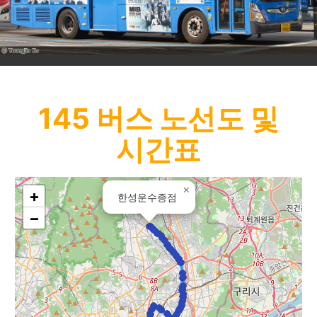
145
버스 노선도 및
시간표
×
+
한성운수종점
−