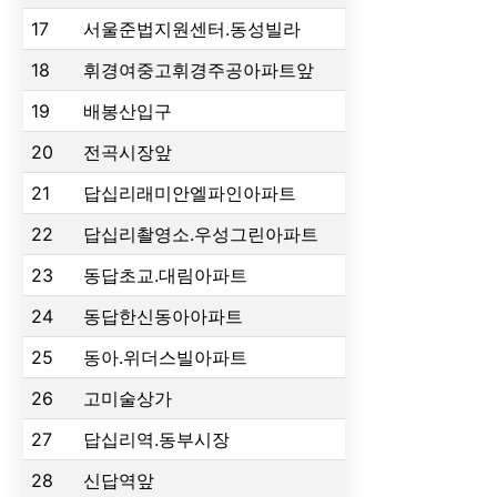
17
서울준법지원센터.동성빌라
18
휘경여중고휘경주공아파트앞
19
배봉산입구
20
전곡시장앞
21
답십리래미안엘파인아파트
22
답십리촬영소.우성그린아파트
23
동답초교.대림아파트
24
동답한신동아아파트
25
동아.위더스빌아파트
26
고미술상가
27
답십리역.동부시장
28
신답역앞