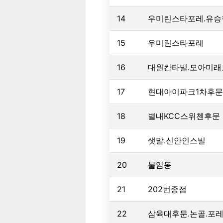
14
우미린스타포레.유
15
우미린스타포레
16
대원칸타빌.모아미래
17
현대아이파크1차후문
18
별내KCC스위첸후문
19
샛말.신안인스빌
20
불암동
21
202번종점
22
삼육대후문.논골.포