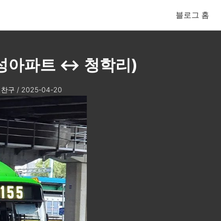
블로그 홈
거성아파트 ↔ 청학리)
찬구
/
2025-04-20