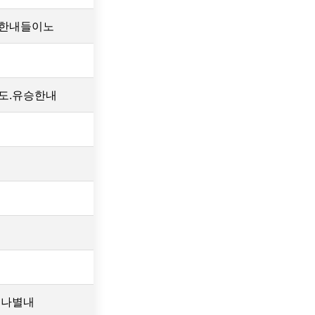
승한내들이노
도.유승한내
레나별내