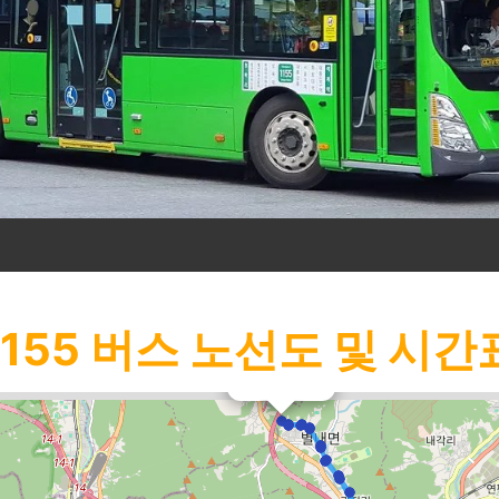
1155
버스 노선도 및 시간
×
청학리