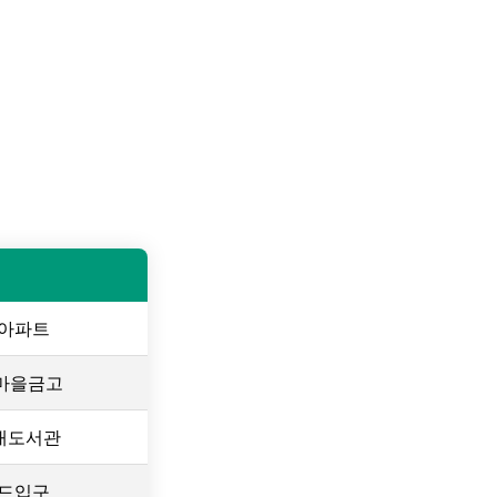
아파트
새마을금고
내도서관
드입구