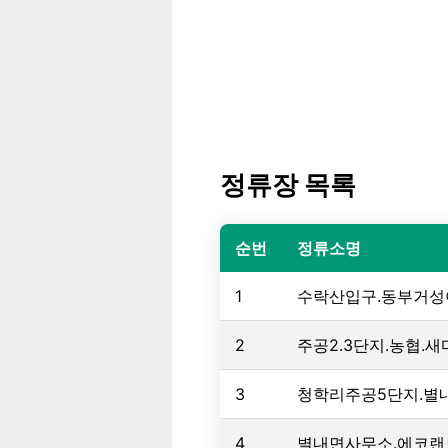
정류장 목록
순번
정류소명
1
수락산입구.동부거성
2
주공2.3단지.농협.
3
청학리주공5단지.별
4
별내면사무소.에코랜