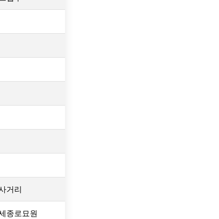
사거리
.세종로묘원