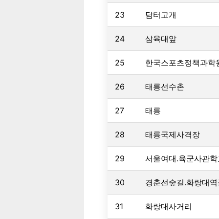
23
담터고개
24
삼육대앞
25
한국스포츠정책과학
26
태릉선수촌
27
태릉
28
태릉국제사격장
29
서울여대.육군사관
30
경춘선숲길.화랑대역
31
화랑대사거리