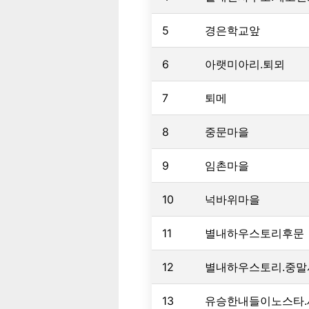
5
경은학교앞
6
아랫미아리.퇴뫼
7
퇴메
8
중문마을
9
임촌마을
10
넉바위마을
11
별내하우스토리후문
12
별내하우스토리.중말
13
유승한내들이노스타