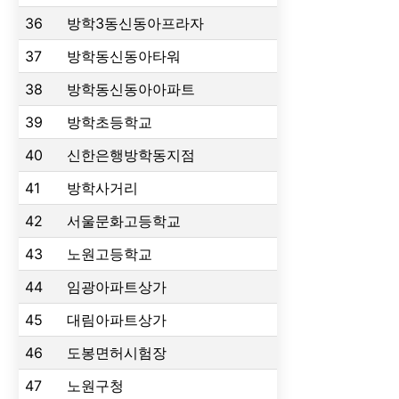
36
방학3동신동아프라자
37
방학동신동아타워
38
방학동신동아아파트
39
방학초등학교
40
신한은행방학동지점
41
방학사거리
42
서울문화고등학교
43
노원고등학교
44
임광아파트상가
45
대림아파트상가
46
도봉면허시험장
47
노원구청