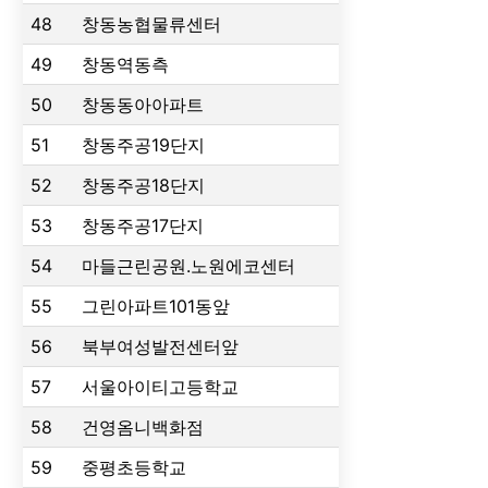
48
창동농협물류센터
49
창동역동측
50
창동동아아파트
51
창동주공19단지
52
창동주공18단지
53
창동주공17단지
54
마들근린공원.노원에코센터
55
그린아파트101동앞
56
북부여성발전센터앞
57
서울아이티고등학교
58
건영옴니백화점
59
중평초등학교