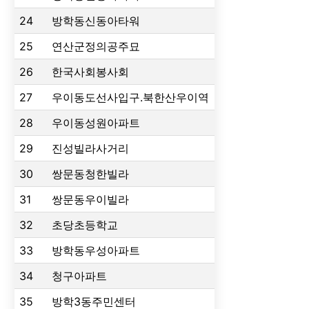
24
방학동신동아타워
25
연산군정의공주묘
26
한국사회봉사회
27
우이동도선사입구.북한산우이역
28
우이동성원아파트
29
진성빌라사거리
30
쌍문동청한빌라
31
쌍문동우이빌라
32
초당초등학교
33
방학동우성아파트
34
청구아파트
35
방학3동주민센터