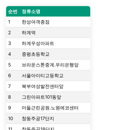
순번
정류소명
1
한성여객종점
2
하계역
3
하계우성아파트
4
중평초등학교
5
브라운스톤중계.우리은행앞
6
서울아이티고등학교
7
북부여성발전센터앞
8
그린아파트101동앞
9
마들근린공원.노원에코센터
10
창동주공17단지
11
창동주공18단지