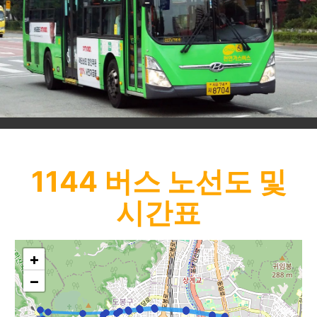
1144
버스 노선도 및
시간표
+
−