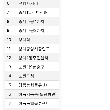
6
은행사거리
7
중계1동주민센터
8
중계주공4단지
9
중계주공2단지
10
상계역
11
상계중앙시장입구
12
상계2동주민센터
13
노원역9번출구
14
노원구청
15
창동농협물류센터
16
창동역동측(노원방면)
17
창동농협물류센터