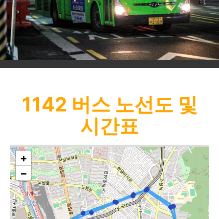
1142
버스 노선도 및
시간표
+
−