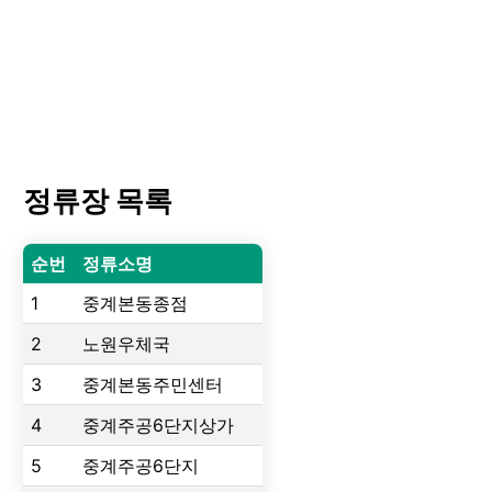
정류장 목록
순번
정류소명
1
중계본동종점
2
노원우체국
3
중계본동주민센터
4
중계주공6단지상가
5
중계주공6단지