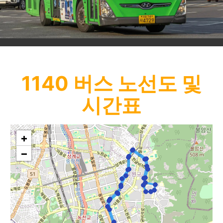
1140
버스 노선도 및
시간표
+
−