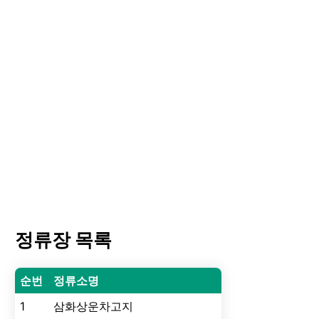
정류장 목록
순번
정류소명
1
삼화상운차고지