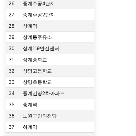
26
중계주공4단지
27
중계주공2단지
28
상계역
29
상계동주유소
30
상계119안전센터
31
상계중학교
32
상명고등학교
33
상명초등학교
34
중계건영2차아파트
35
중계역
36
노원구민의전당
37
하계역