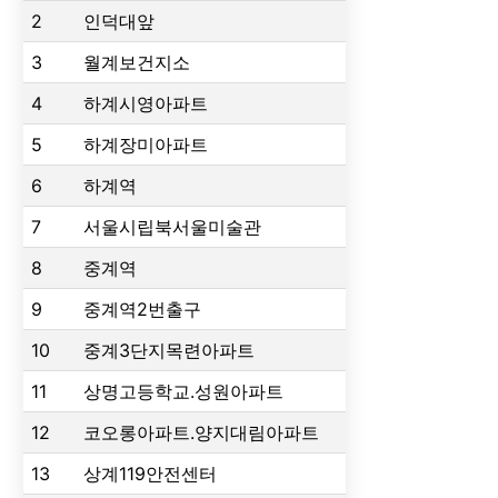
2
인덕대앞
3
월계보건지소
4
하계시영아파트
5
하계장미아파트
6
하계역
7
서울시립북서울미술관
8
중계역
9
중계역2번출구
10
중계3단지목련아파트
11
상명고등학교.성원아파트
12
코오롱아파트.양지대림아파트
13
상계119안전센터