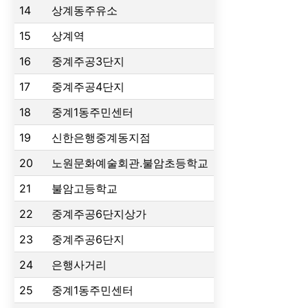
14
상계동주유소
15
상계역
16
중계주공3단지
17
중계주공4단지
18
중계1동주민센터
19
신한은행중계동지점
20
노원문화예술회관.불암초등학교
21
불암고등학교
22
중계주공6단지상가
23
중계주공6단지
24
은행사거리
25
중계1동주민센터