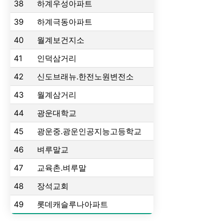
38
하계우성아파트
39
하계극동아파트
40
월계보건지소
41
인덕삼거리
42
신도브래뉴.한전노원변전소
43
월계삼거리
44
광운대학교
45
광운중.광운인공지능고등학교
46
벼루말교
47
교육촌.벼루말
48
장석교회
49
롯데캐슬루나아파트