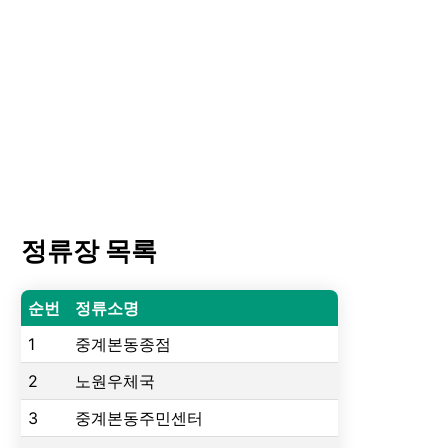
정류장 목록
순번
정류소명
1
중계본동종점
2
노원우체국
3
중계본동주민센터