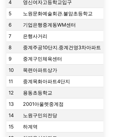
4
영신여자고등학교입구
5
노원문화예술회관.불암초등학교
6
기업은행중계동WM센터
7
은행사거리
8
중계주공10단지.중계건영3차아파트
9
중계구민체육센터
10
목련아파트상가
11
중계목화아파트4단지
12
용동초등학교
13
2001아울렛중계점
14
노원구민의전당
15
하계역