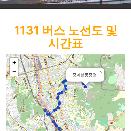
1131
버스 노선도 및
시간표
+
−
×
중계본동종점