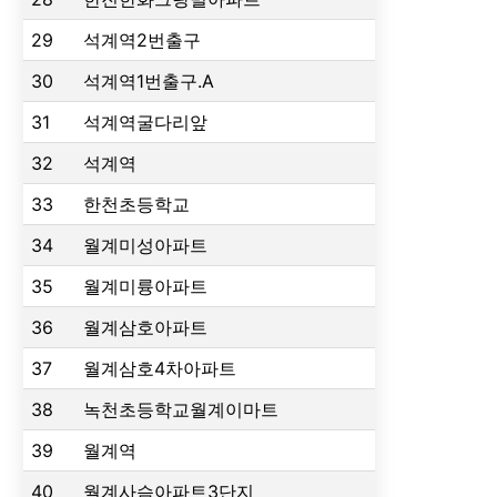
29
석계역2번출구
30
석계역1번출구.A
31
석계역굴다리앞
32
석계역
33
한천초등학교
34
월계미성아파트
35
월계미륭아파트
36
월계삼호아파트
37
월계삼호4차아파트
38
녹천초등학교월계이마트
39
월계역
40
월계사슴아파트3단지