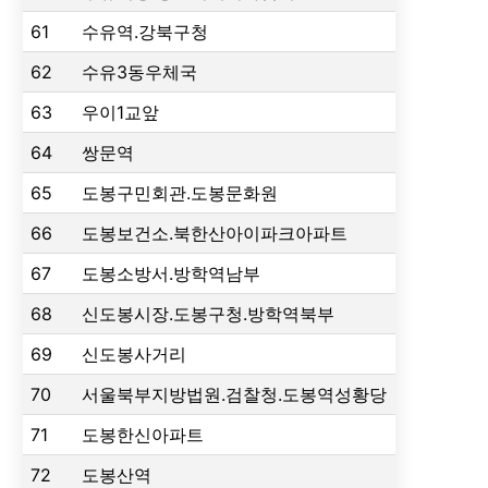
61
수유역.강북구청
62
수유3동우체국
63
우이1교앞
64
쌍문역
65
도봉구민회관.도봉문화원
66
도봉보건소.북한산아이파크아파트
67
도봉소방서.방학역남부
68
신도봉시장.도봉구청.방학역북부
69
신도봉사거리
70
서울북부지방법원.검찰청.도봉역성황당
71
도봉한신아파트
72
도봉산역