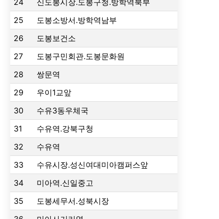
24
신도봉시장.도봉구청.방학역북부
25
도봉소방서.방학역남부
26
도봉보건소
27
도봉구민회관.도봉문화원
28
쌍문역
29
우이1교앞
30
수유3동우체국
31
수유역.강북구청
32
수유역
33
수유시장.성신여대미아캠퍼스앞
34
미아역.신일중고
35
도봉세무서.성북시장