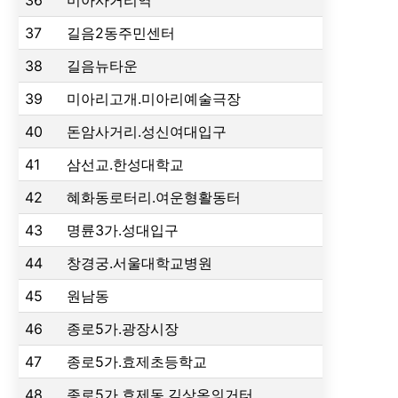
36
미아사거리역
37
길음2동주민센터
38
길음뉴타운
39
미아리고개.미아리예술극장
40
돈암사거리.성신여대입구
41
삼선교.한성대학교
42
혜화동로터리.여운형활동터
43
명륜3가.성대입구
44
창경궁.서울대학교병원
45
원남동
46
종로5가.광장시장
47
종로5가.효제초등학교
48
종로5가.효제동.김상옥의거터