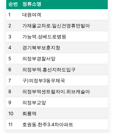
순번
정류소명
1
대원여객
2
가재울교차로.일신건영휴먼빌아
3
가능역.성베드로병원
4
경기북부보훈지청
5
의정부경찰서앞
6
의정부역.흥선지하도입구
7
구)의정부3동우체국
8
의정부역센트럴자이.위브캐슬아
9
의정부교앞
10
회룡역
11
호원동.한주3.4차아파트