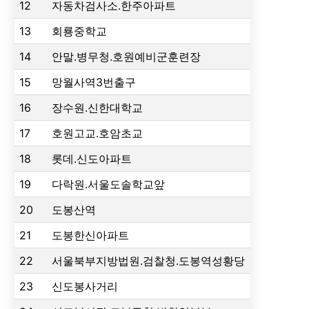
12
자동차검사소.한주아파트
13
회룡중학교
14
안말.병무청.호원예비군훈련장
15
망월사역3번출구
16
장수원.신한대학교
17
호원고교.호암초교
18
롯데.신도아파트
19
다락원.서울도솔학교앞
20
도봉산역
21
도봉한신아파트
22
서울북부지방법원.검찰청.도봉역성황당
23
신도봉사거리