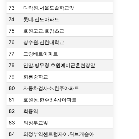
73
다락원.서울도솔학교앞
74
롯데.신도아파트
75
호원고교.호암초교
76
장수원.신한대학교
77
그랑베르아파트
78
안말.병무청.호원예비군훈련장앞
79
회룡중학교
80
자동차검사소.한주아파트
81
호원동.한주3.4차아파트
82
회룡역
83
의정부교앞
84
의정부역센트럴자이.위브캐슬아