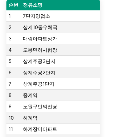
순번
정류소명
1
7단지영업소
2
상계10동우체국
3
대림아파트상가
4
도봉면허시험장
5
상계주공3단지
6
상계주공2단지
7
상계주공1단지
8
중계역
9
노원구민의전당
10
하계역
11
하계장미아파트