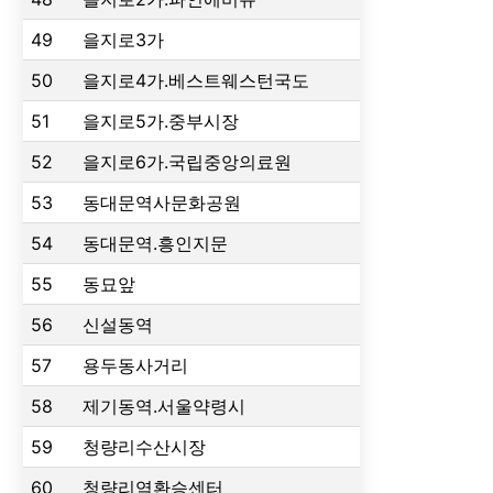
49
을지로3가
50
을지로4가.베스트웨스턴국도
51
을지로5가.중부시장
52
을지로6가.국립중앙의료원
53
동대문역사문화공원
54
동대문역.흥인지문
55
동묘앞
56
신설동역
57
용두동사거리
58
제기동역.서울약령시
59
청량리수산시장
60
청량리역환승센터