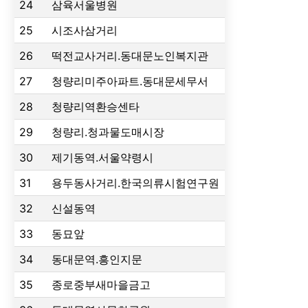
24
삼육서울병원
25
시조사삼거리
26
떡전교사거리.동대문노인복지관
27
청량리미주아파트.동대문세무서
28
청량리역환승센타
29
청량리.청과물도매시장
30
제기동역.서울약령시
31
용두동사거리.한국의류시험연구원
32
신설동역
33
동묘앞
34
동대문역.흥인지문
35
종로중부새마을금고