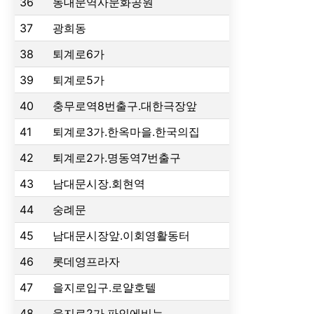
36
동대문역사문화공원
37
광희동
38
퇴계로6가
39
퇴계로5가
40
충무로역8번출구.대한극장앞
41
퇴계로3가.한옥마을.한국의집
42
퇴계로2가.명동역7번출구
43
남대문시장.회현역
44
숭례문
45
남대문시장앞.이회영활동터
46
롯데영프라자
47
을지로입구.로얄호텔
48
을지로2가.파인에비뉴