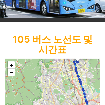
105
버스 노선도 및
시간표
×
7단지영업소
+
−