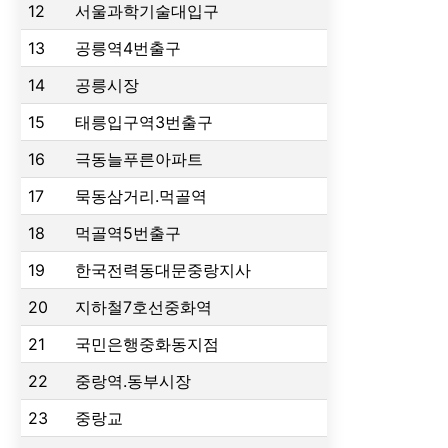
12
서울과학기술대입구
13
공릉역4번출구
14
공릉시장
15
태릉입구역3번출구
16
극동늘푸른아파트
17
묵동삼거리.먹골역
18
먹골역5번출구
19
한국전력동대문중랑지사
20
지하철7호선중화역
21
국민은행중화동지점
22
중랑역.동부시장
23
중랑교