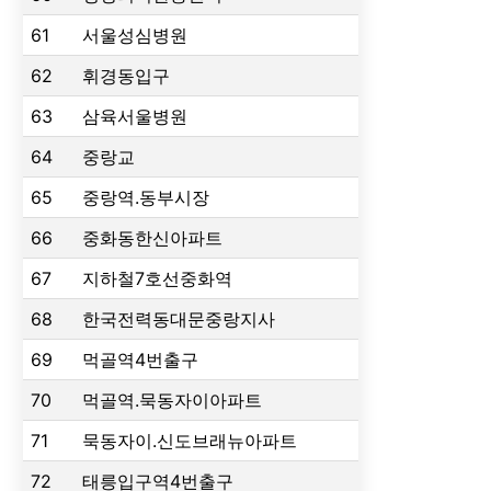
61
서울성심병원
62
휘경동입구
63
삼육서울병원
64
중랑교
65
중랑역.동부시장
66
중화동한신아파트
67
지하철7호선중화역
68
한국전력동대문중랑지사
69
먹골역4번출구
70
먹골역.묵동자이아파트
71
묵동자이.신도브래뉴아파트
72
태릉입구역4번출구