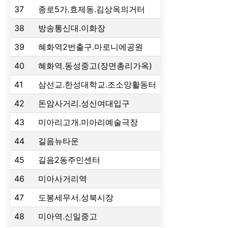
37
종로5가.효제동.김상옥의거터
38
방송통신대.이화장
39
혜화역2번출구.마로니에공원
40
혜화역.동성중고(장면총리가옥)
41
삼선교.한성대학교.조소앙활동터
42
돈암사거리.성신여대입구
43
미아리고개.미아리예술극장
44
길음뉴타운
45
길음2동주민센터
46
미아사거리역
47
도봉세무서.성북시장
48
미아역.신일중고