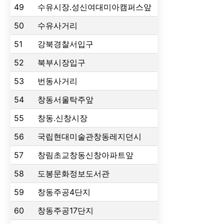
49
수유시장.성신여대미아캠퍼스앞
50
수유사거리
51
강북경찰서입구
52
북부시장입구
53
번동사거리
54
창동서울탁주앞
55
창동.신창시장
56
국립현대미술관창동레지던시
57
창림초교창동신창아파트앞
58
도봉문화정보도서관
59
창동주공4단지
60
창동주공17단지