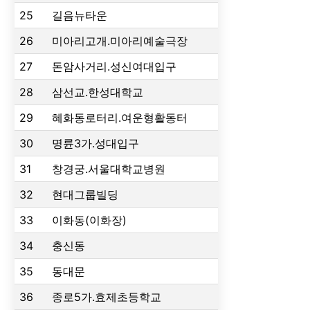
25
길음뉴타운
26
미아리고개.미아리예술극장
27
돈암사거리.성신여대입구
28
삼선교.한성대학교
29
혜화동로터리.여운형활동터
30
명륜3가.성대입구
31
창경궁.서울대학교병원
32
현대그룹빌딩
33
이화동(이화장)
34
충신동
35
동대문
36
종로5가.효제초등학교