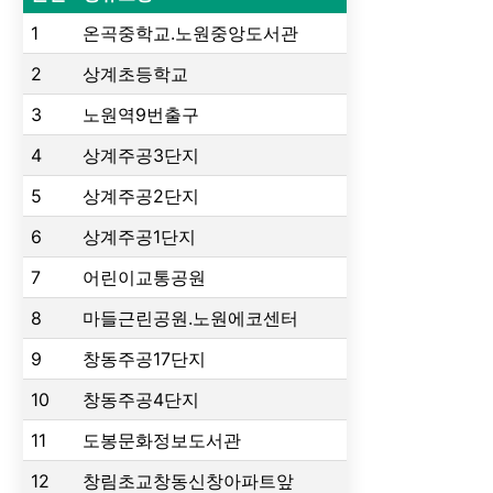
1
온곡중학교.노원중앙도서관
2
상계초등학교
3
노원역9번출구
4
상계주공3단지
5
상계주공2단지
6
상계주공1단지
7
어린이교통공원
8
마들근린공원.노원에코센터
9
창동주공17단지
10
창동주공4단지
11
도봉문화정보도서관
12
창림초교창동신창아파트앞