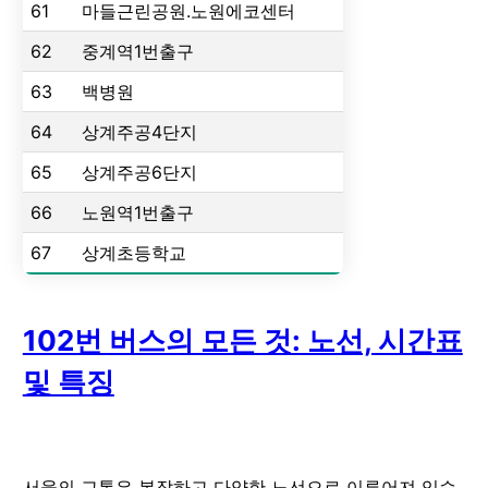
61
마들근린공원.노원에코센터
62
중계역1번출구
63
백병원
64
상계주공4단지
65
상계주공6단지
66
노원역1번출구
67
상계초등학교
102번 버스의 모든 것: 노선, 시간표
및 특징
서울의 교통은 복잡하고 다양한 노선으로 이루어져 있습