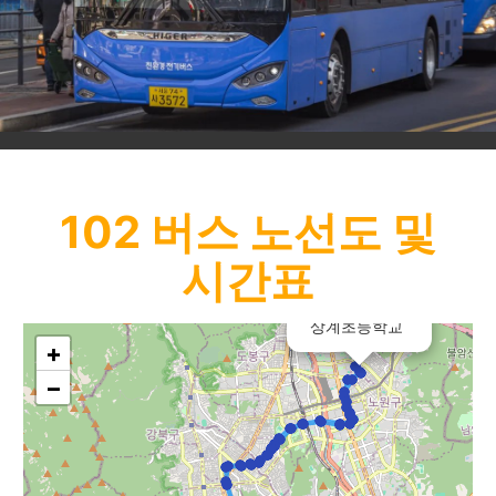
102
버스 노선도 및
시간표
×
상계초등학교
+
−