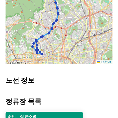
Leaflet
노선 정보
정류장 목록
순번
정류소명