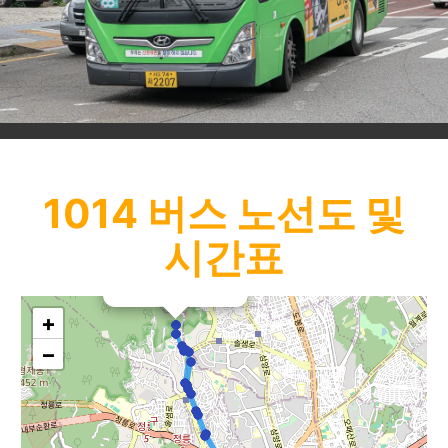
1014
버스 노선도 및
시간표
×
성북생태체험관
+
−