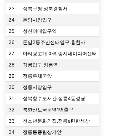
23
성북구청.성북경찰서
24
돈암시장입구
25
성신여대입구역
26
돈암2동주민센터입구.흥천사
27
아리랑고개.아리랑시네미디어센터
28
정릉입구.정릉역
29
정릉우체국앞
30
정릉시장입구
31
성북청수도서관.정릉4동성당
32
북한산보국문역1번출구
33
청소년문화의집.정릉e편한세상
34
정릉동풍림상가앞