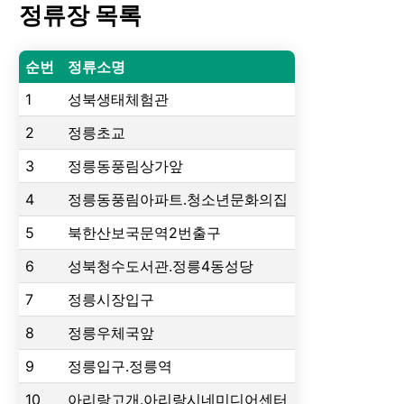
정류장 목록
순번
정류소명
1
성북생태체험관
2
정릉초교
3
정릉동풍림상가앞
4
정릉동풍림아파트.청소년문화의집
5
북한산보국문역2번출구
6
성북청수도서관.정릉4동성당
7
정릉시장입구
8
정릉우체국앞
9
정릉입구.정릉역
10
아리랑고개.아리랑시네미디어센터