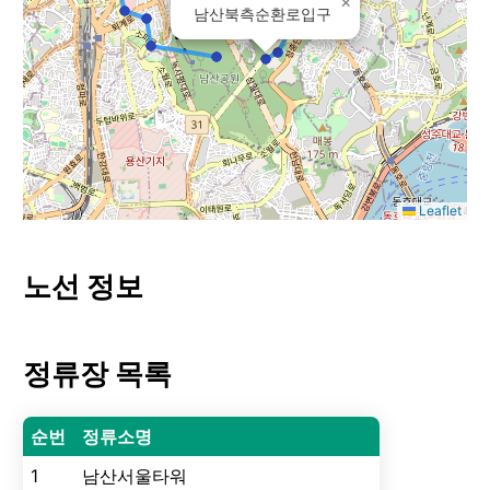
×
남산북측순환로입구
Leaflet
노선 정보
정류장 목록
순번
정류소명
1
남산서울타워