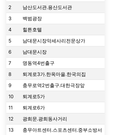
2
남산도서관.용산도서관
3
백범광장
4
힐튼호텔
5
남대문시장악세사리전문상가
6
남대문시장
7
명동역4번출구
8
퇴계로3가.한옥마을.한국의집
9
충무로역2번출구.대한극장앞
10
퇴계로5가
11
퇴계로6가
12
광희문.광희동사거리
13
충무아트센터.스포츠센터.중부소방서