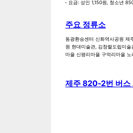
요금: 성인 1,150원, 청소년 8
주요 정류소
동광환승센터 신화역사공원 제
원 현대미술관, 김창렬도립미술
마을 신평리마을 구억리마을 
제주
820-2
번 버스