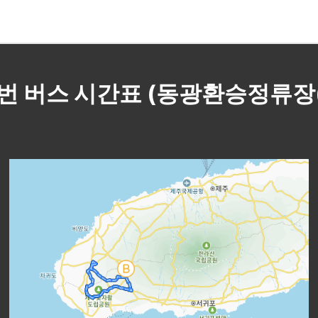
-2번 버스 시간표 (동광환승정류장