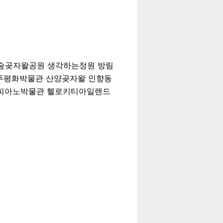
숲곶자왈공원 생각하는정원 방림
주평화박물관 산양곶자왈 인향동
&피아노박물관 헬로키티아일랜드