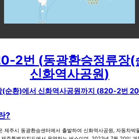
20-2
번 (
동광환승정류장(
신화역사공원
)
(순환)
에서
신화역사공원
까지 (
820-2
번
20
란?
2번은 제주시 동광환승센터에서 출발하여 신화역사공원, 자동차
 제주특별자치도에서 운영하는 버스이며, 2023년 7월 20일 