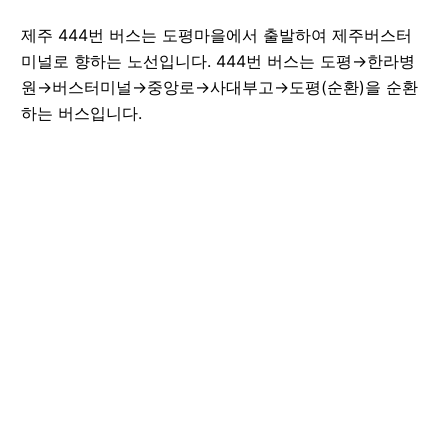
제주
444
번 버스는
도평마을
에서 출발하여
제주버스터
미널
로 향하는 노선입니다.
444
번 버스는 도평→한라병
원→버스터미널→중앙로→사대부고→도평(순환)을 순환
하는 버스입니다.