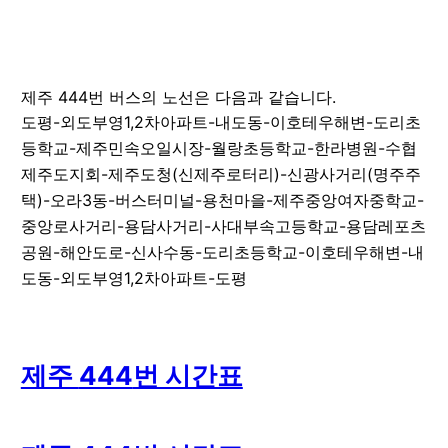
제주
444
번 버스의 노선은 다음과 같습니다.
도평-외도부영1,2차아파트-내도동-이호테우해변-도리초
등학교-제주민속오일시장-월랑초등학교-한라병원-수협
제주도지회-제주도청(신제주로터리)-신광사거리(명주주
택)-오라3동-버스터미널-용천마을-제주중앙여자중학교-
중앙로사거리-용담사거리-사대부속고등학교-용담레포츠
공원-해안도로-신사수동-도리초등학교-이호테우해변-내
도동-외도부영1,2차아파트-도평
제주
444
번 시간표