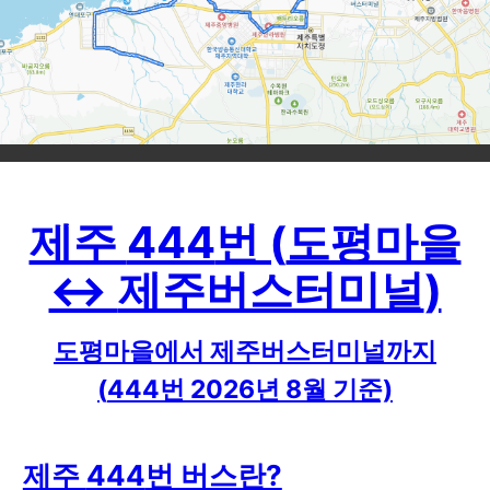
제주
444
번 (
도평마을
↔
제주버스터미널
)
도평마을
에서
제주버스터미널
까지
(
444
번
2026
년
8
월 기준)
제주
444
번 버스란?