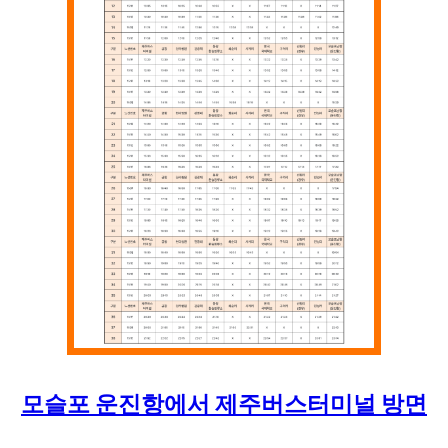
모슬포 운진항
에서
제주버스터미널
방면