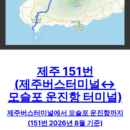
제주
151
번
(
제주버스터미널
↔
모슬포 운진항
터미널)
제주버스터미널
에서
모슬포 운진항
까지
(
151
번
2026
년
8
월 기준)