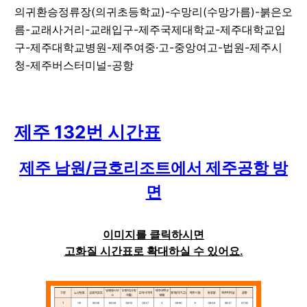
의귀환승정류장(의귀초등학교)-수망리(수망가름)-붉은오
름-교래사거리-교래입구-제주국제대학교-제주대학교입
구-제주대학교병원-제주여중·고-중앙여고-법원-제주시
청-제주버스터미널-공항
제주
132
번 시간표
제주 남원/금호리조트
에서
제주공항
방
면
이미지를 클릭하시면
고화질 시간표로 확대하실 수 있어요.