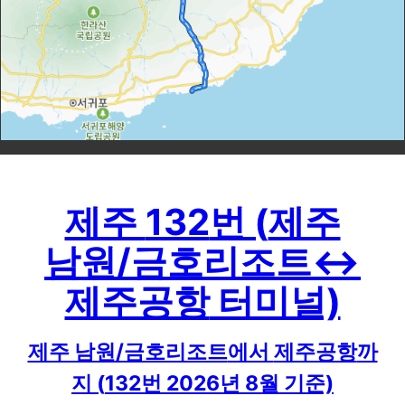
제주
132
번 (
제주
남원/금호리조트
↔
제주공항
터미널)
제주 남원/금호리조트
에서
제주공항
까
지 (
132
번
2026
년
8
월 기준)