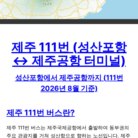
제주
111
번 (
성산포항
↔
제주공항
터미널)
성산포항
에서
제주공항
까지 (
111
번
2026
년
8
월 기준)
제주
111
번 버스란?
제주 111번 버스는 제주국제공항에서 출발하여 동부권의
주요 관광지를 거쳐 성산항으로 향하는 노선입니다. 제주