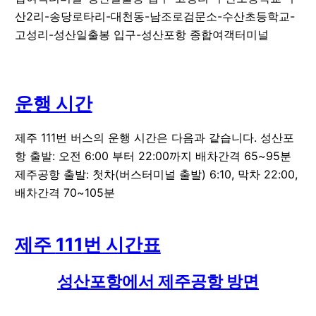
산2리-송당로타리-대천동-남조로검문소-수산초등학교-
고성리-성산일출봉 입구-성산포항 종합여객터미널
운행 시간
제주
111
번 버스의 운행 시간은 다음과 같습니다.
성산포
항
출발: 오전 6:00 부터 22:00까지 배차간격 65~95분
제주공항
출발: 첫차(버스터미널 출발) 6:10, 막차 22:00,
배차간격 70~105분
제주
111
번 시간표
성산포항
에서
제주공항
방면