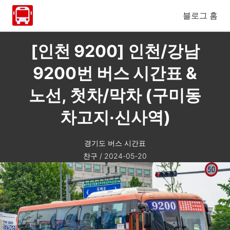
블로그 홈
[인천 9200] 인천/강남
9200번 버스 시간표 &
노선, 첫차/막차 (구미동
차고지·신사역)
경기도 버스 시간표
찬구
/
2024-05-20