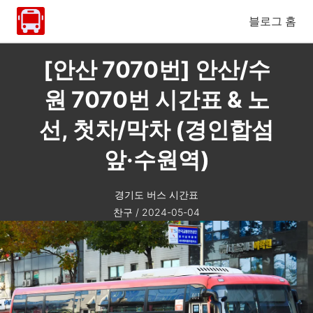
블로그 홈
[안산 7070번] 안산/수
원 7070번 시간표 & 노
선, 첫차/막차 (경인합섬
앞·수원역)
경기도 버스 시간표
찬구
/
2024-05-04