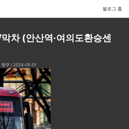
블로그 홈
첫차/막차 (안산역·여의도환승센
찬구
/
2024-05-01