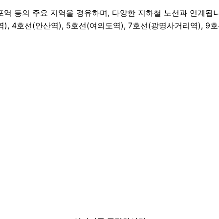
등포역 등의 주요 지역을 경유하며, 다양한 지하철 노선과 연계됩니
역), 4호선(안산역), 5호선(여의도역), 7호선(광명사거리역), 