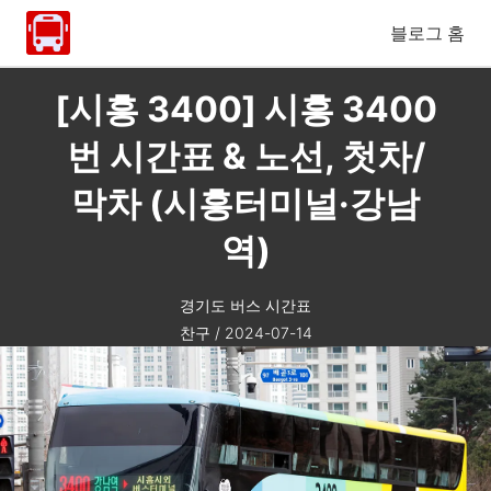
블로그 홈
[시흥 3400] 시흥 3400
번 시간표 & 노선, 첫차/
막차 (시흥터미널·강남
역)
경기도 버스 시간표
찬구
/
2024-07-14