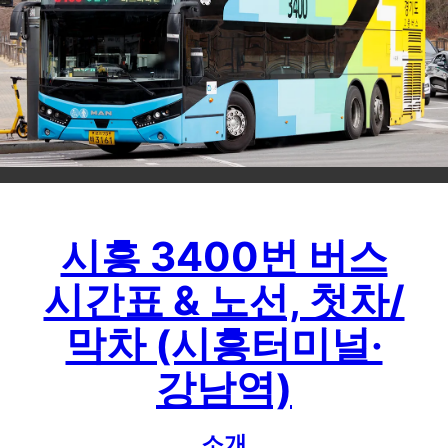
시흥 3400번 버스
시간표 & 노선, 첫차/
막차 (시흥터미널·
강남역)
소개