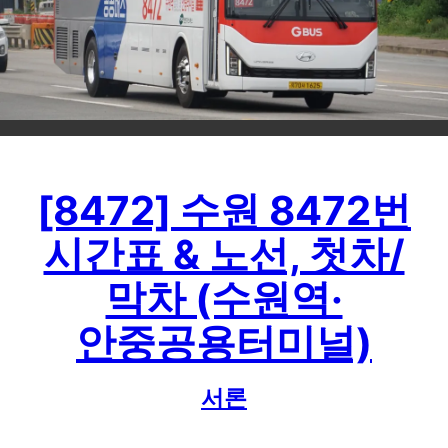
[8472] 수원 8472번
시간표 & 노선, 첫차/
막차 (수원역·
안중공용터미널)
서론