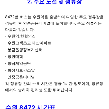
2. 주요 노선 및 정류장
8472번 버스는 수원역을 출발하여 다양한 주요 정류장을
경유한 후 안중공용터미널에 도착합니다. 주요 정류장은
다음과 같습니다:
수원역.헌혈의집
수원고색초교.태산아파트
봉담읍행정복지센터
장안대학
향남제약공단
화성시보건소앞
안중공용터미널
각 정류장 간의 소요 시간은 평균 1시간 정도이며, 정류장
에서의 승하차 편리성 또한 뛰어납니다.
수원 8472 시간표