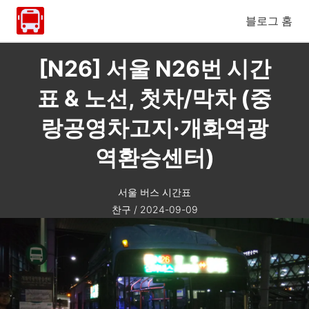
블로그 홈
[N26] 서울 N26번 시간
표 & 노선, 첫차/막차 (중
랑공영차고지·개화역광
역환승센터)
서울 버스 시간표
찬구
/
2024-09-09