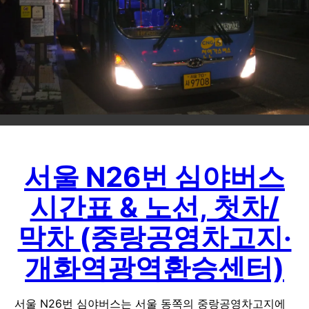
서울 N26번 심야버스
시간표 & 노선, 첫차/
막차 (중랑공영차고지·
개화역광역환승센터)
서울 N26번 심야버스는 서울 동쪽의 중랑공영차고지에