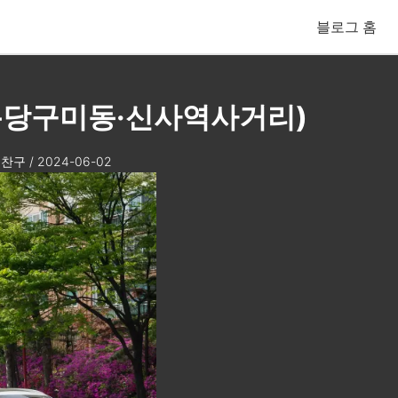
블로그 홈
 (분당구미동·신사역사거리)
찬구
/
2024-06-02