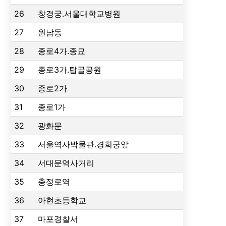
26
창경궁.서울대학교병원
27
원남동
28
종로4가.종묘
29
종로3가.탑골공원
30
종로2가
31
종로1가
32
광화문
33
서울역사박물관.경희궁앞
34
서대문역사거리
35
충정로역
36
아현초등학교
37
마포경찰서