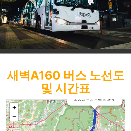
새벽A160
버스 노선도
및 시간표
×
도봉산역광역환승센터
+
−