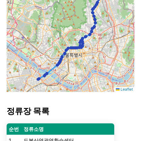
Leaflet
정류장 목록
순번
정류소명
1
도봉산역광역환승센터