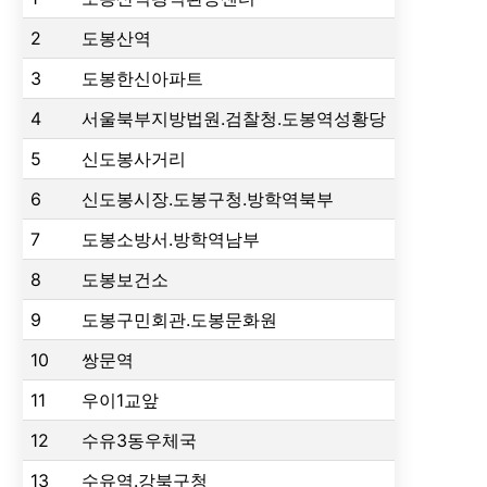
2
도봉산역
3
도봉한신아파트
4
서울북부지방법원.검찰청.도봉역성황당
5
신도봉사거리
6
신도봉시장.도봉구청.방학역북부
7
도봉소방서.방학역남부
8
도봉보건소
9
도봉구민회관.도봉문화원
10
쌍문역
11
우이1교앞
12
수유3동우체국
13
수유역.강북구청