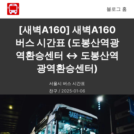
블로그 홈
[새벽A160] 새벽A160
버스 시간표 (도봉산역광
역환승센터 ↔ 도봉산역
광역환승센터)
서울시 버스 시간표
찬구
/
2025-01-06