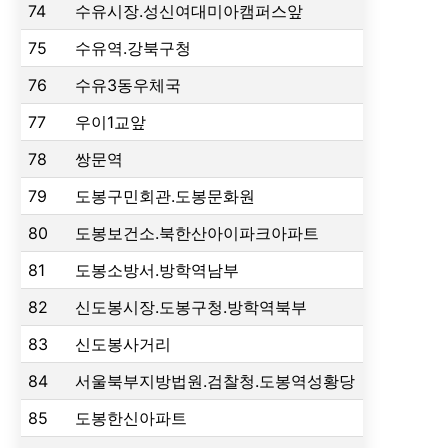
74
수유시장.성신여대미아캠퍼스앞
75
수유역.강북구청
76
수유3동우체국
77
우이1교앞
78
쌍문역
79
도봉구민회관.도봉문화원
80
도봉보건소.북한산아이파크아파트
81
도봉소방서.방학역남부
82
신도봉시장.도봉구청.방학역북부
83
신도봉사거리
84
서울북부지방법원.검찰청.도봉역성황당
85
도봉한신아파트