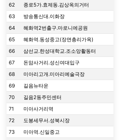
62
종로5가.효제동.김상옥의거터
63
방송통신대.이화장
64
혜화역2번출구.마로니에공원
65
혜화역.동성중고(장면총리가옥)
66
삼선교.한성대학교.조소앙활동터
67
돈암사거리.성신여대입구
68
미아리고개.미아리예술극장
69
길음뉴타운
70
길음2동주민센터
71
미아사거리역
72
도봉세무서.성북시장
73
미아역.신일중고