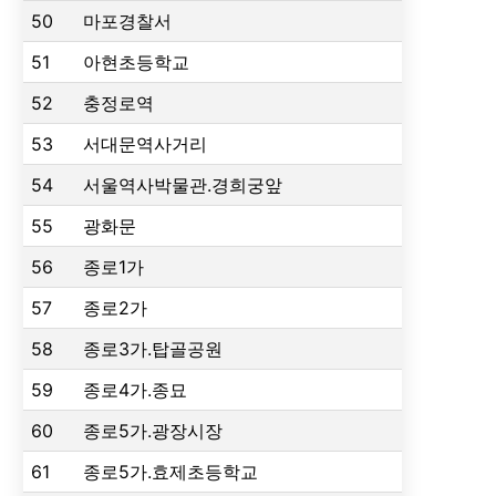
50
마포경찰서
51
아현초등학교
52
충정로역
53
서대문역사거리
54
서울역사박물관.경희궁앞
55
광화문
56
종로1가
57
종로2가
58
종로3가.탑골공원
59
종로4가.종묘
60
종로5가.광장시장
61
종로5가.효제초등학교