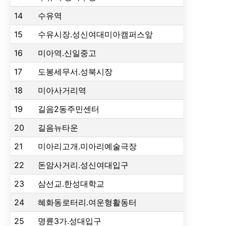
14
수유역
15
수유시장.성신여대미아캠퍼스앞
16
미아역.신일중고
17
도봉세무서.성북시장
18
미아사거리역
19
길음2동주민센터
20
길음뉴타운
21
미아리고개.미아리예술극장
22
돈암사거리.성신여대입구
23
삼선교.한성대학교
24
혜화동로터리.여운형활동터
25
명륜3가.성대입구