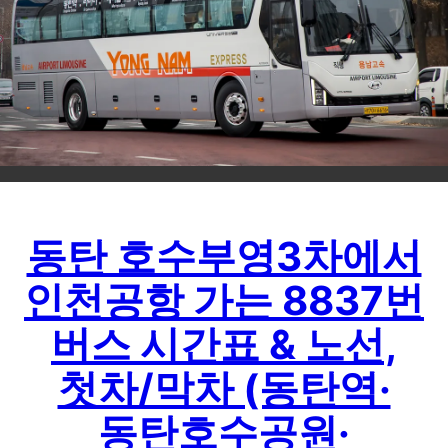
동탄 호수부영3차에서
인천공항 가는 8837번
버스 시간표 & 노선,
첫차/막차 (동탄역·
동탄호수공원·