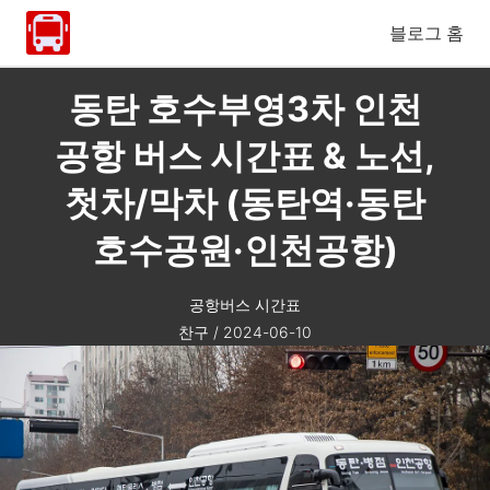
블로그 홈
동탄 호수부영3차 인천
공항 버스 시간표 & 노선,
첫차/막차 (동탄역·동탄
호수공원·인천공항)
공항버스 시간표
찬구
/
2024-06-10